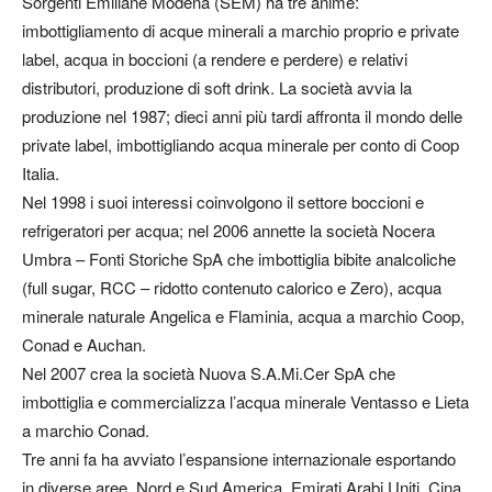
Sorgenti Emiliane Modena (SEM) ha tre anime:
imbottigliamento di acque minerali a marchio proprio e private
label, acqua in boccioni (a rendere e perdere) e relativi
distributori, produzione di soft drink. La società avvia la
produzione nel 1987; dieci anni più tardi affronta il mondo delle
private label, imbottigliando acqua minerale per conto di Coop
Italia.
Nel 1998 i suoi interessi coinvolgono il settore boccioni e
refrigeratori per acqua; nel 2006 annette la società Nocera
Umbra – Fonti Storiche SpA che imbottiglia bibite analcoliche
(full sugar, RCC – ridotto contenuto calorico e Zero), acqua
minerale naturale Angelica e Flaminia, acqua a marchio Coop,
Conad e Auchan.
Nel 2007 crea la società Nuova S.A.Mi.Cer SpA che
imbottiglia e commercializza l’acqua minerale Ventasso e Lieta
a marchio Conad.
Tre anni fa ha avviato l’espansione internazionale esportando
in diverse aree, Nord e Su
d America, Emirati Arabi Uniti, Cina,