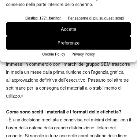
tecniche rispettose di quanto previsto dalle linee guida EuPIA
consenso nella parte inferiore dello schermo.
(European Printing Ink Association).»
Gestisci 1771 fornitori
Per saperne di più su questi scopi
In quanto tempo si arriva alla definizione dell’etichetta:
Accetta
dall’idea all’etichetta consegnata?
«Per una etichetta private label, non è facile rispondere, i fattori
Preferenze
in gioco sono tanti e variano di volta in volta. Per quanto
Cookie Policy
Privacy Policy
riguarda invece le etichette e i materiali coordinati dei prodotti
immessi in commercio con i marchi del gruppo SEM trascorre
in media un mese dalla prima riunione con l’agenzia grafica
all’approvazione definitiva dell’esecutivo. Passano poi altre tre
settimane per la consegna dei materiali allo stabilimento di
utilizzo.»
Come sono scelti i materiali e i formati delle etichette?
«È una decisione meditata e condivisa nei minimi dettagli con il
buyer della catena della grande distribuzione titolare del
progetto. Si sceglie in funzione delle caratteristiche delle linee