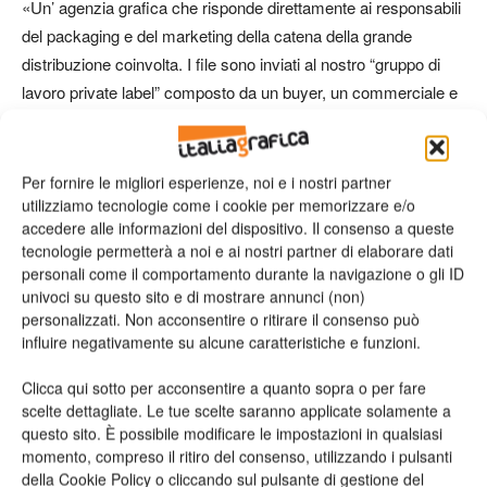
«Un’ agenzia grafica che risponde direttamente ai responsabili
del packaging e del marketing della catena della grande
distribuzione coinvolta. I file sono inviati al nostro “gruppo di
lavoro private label” composto da un buyer, un commerciale e
dal responsabile qualità. Insieme scegliamo il fornitore più
adatto, valutando talvolta anche un eventuale fornitore
suggerito dal buyer del cliente. Il responsabile qualità
Per fornire le migliori esperienze, noi e i nostri partner
packaging del gruppo SEM tiene i rapporti con il fornitore
utilizziamo tecnologie come i cookie per memorizzare e/o
accedere alle informazioni del dispositivo. Il consenso a queste
scelto.»
tecnologie permetterà a noi e ai nostri partner di elaborare dati
personali come il comportamento durante la navigazione o gli ID
Che caratteristiche/requisiti minimi deve avere un
univoci su questo sito e di mostrare annunci (non)
fornitore di etichette che voglia lavorare con voi a un
personalizzati. Non acconsentire o ritirare il consenso può
influire negativamente su alcune caratteristiche e funzioni.
progetto private label?
«Dopo aver visitato l’azienda e incontrato il personale coinvolto
Clicca qui sotto per acconsentire a quanto sopra o per fare
nel progetto, acquisiamo gli elementi per poter valutare il
scelte dettagliate. Le tue scelte saranno applicate solamente a
fornitore, la sua organizzazione, il suo sistema qualità, le
questo sito. È possibile modificare le impostazioni in qualsiasi
momento, compreso il ritiro del consenso, utilizzando i pulsanti
tecnologie di stampa disponibili, la possibilità di usare colori e
della Cookie Policy o cliccando sul pulsante di gestione del