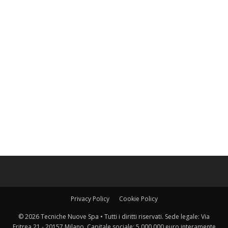
Privacy Policy
Cookie Policy
© 2026 Tecniche Nuove Spa • Tutti i diritti riservati. Sede legale: Via
Eritrea 21 - 20157 Milano. Capitale sociale: 5.000.000 euro interamente