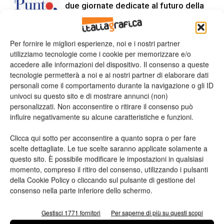
due giornate dedicate al futuro della
filiera grafica e cartotecnica
Heidelberg punta su packaging,
Per fornire le migliori esperienze, noi e i nostri partner
digitale e nuove tecnologie: approvata
utilizziamo tecnologie come i cookie per memorizzare e/o
accedere alle informazioni del dispositivo. Il consenso a queste
la strategia 2026
tecnologie permetterà a noi e ai nostri partner di elaborare dati
personali come il comportamento durante la navigazione o gli ID
univoci su questo sito e di mostrare annunci (non)
personalizzati. Non acconsentire o ritirare il consenso può
influire negativamente su alcune caratteristiche e funzioni.
LASCIA UN COMMENTO
Clicca qui sotto per acconsentire a quanto sopra o per fare
scelte dettagliate. Le tue scelte saranno applicate solamente a
questo sito. È possibile modificare le impostazioni in qualsiasi
momento, compreso il ritiro del consenso, utilizzando i pulsanti
della Cookie Policy o cliccando sul pulsante di gestione del
consenso nella parte inferiore dello schermo.
Gestisci 1771 fornitori
Per saperne di più su questi scopi