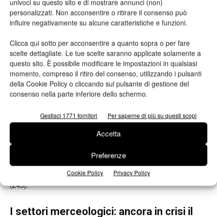
univoci su questo sito e di mostrare annunci (non)
strettamente correlata alla densità di imprese attive nelle
personalizzati. Non acconsentire o ritirare il consenso può
diverse aree del Paese.
influire negativamente su alcune caratteristiche e funzioni.
Clicca qui sotto per acconsentire a quanto sopra o per fare
La Lombardia
, con una incidenza sul totale Italia del
scelte dettagliate. Le tue scelte saranno applicate solamente a
20,2%,
si conferma la regione d’Italia
con
il maggior
questo sito. È possibile modificare le impostazioni in qualsiasi
numero di fallimenti
con 1.480 casi nel corso del 2016. Dal
momento, compreso il ritiro del consenso, utilizzando i pulsanti
2009 a oggi si contano 20.883 imprese lombarde fallite.
della Cookie Policy o cliccando sul pulsante di gestione del
consenso nella parte inferiore dello schermo.
La seconda regione più colpita è il Lazio, con 866 imprese
Gestisci 1771 fornitori
Per saperne di più su questi scopi
chiuse nel 2016 e un’incidenza sul totale Italia dell’11,8%.
Accetta
Segue il Veneto con 640 casi e relativa incidenza del 8,7%. A
seguire, per completare le prime dieci posizioni, la Campania
Preferenze
con 636 fallimenti, la Toscana (592), l’Emilia Romagna (529), il
Piemonte (491), la Sicilia (464), la Puglia (354) e le Marche
Cookie Policy
Privacy Policy
(245).
I settori merceologici
: ancora in crisi il