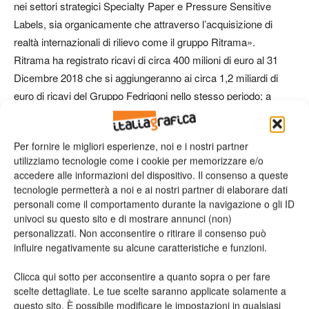
nei settori strategici Specialty Paper e Pressure Sensitive
Labels, sia organicamente che attraverso l’acquisizione di
realtà internazionali di rilievo come il gruppo Ritrama».
Ritrama ha registrato ricavi di circa 400 milioni di euro al 31
Dicembre 2018 che si aggiungeranno ai circa 1,2 miliardi di
euro di ricavi del Gruppo Fedrigoni nello stesso periodo; a
seguito dell’operazione, il fatturato del Gruppo Fedrigoni
raggiungerà circa 1,6 miliardi di euro, posizionandolo tra i big
Per fornire le migliori esperienze, noi e i nostri partner
mondiali del settore carte speciali per packaging e Pressure
utilizziamo tecnologie come i cookie per memorizzare e/o
Sensitive Labels. Il closing della transazione è previsto per il
accedere alle informazioni del dispositivo. Il consenso a queste
primo trimestre 2020 ed è soggetto al perfezionamento di
tecnologie permetterà a noi e ai nostri partner di elaborare dati
determinate condizioni sospensive.
personali come il comportamento durante la navigazione o gli ID
univoci su questo sito e di mostrare annunci (non)
Nell’operazione Ritrama si è avvalsa del supporto di Tamburi
personalizzati. Non acconsentire o ritirare il consenso può
Investment Partners quale advisor finanziario, Martinez &
influire negativamente su alcune caratteristiche e funzioni.
Novebaci quale advisor legale e LED Taxand per gli aspetti
fiscali.
Clicca qui sotto per acconsentire a quanto sopra o per fare
scelte dettagliate. Le tue scelte saranno applicate solamente a
Il Gruppo Fedrigoni si è avvalso del supporto di Rothschild &
questo sito. È possibile modificare le impostazioni in qualsiasi