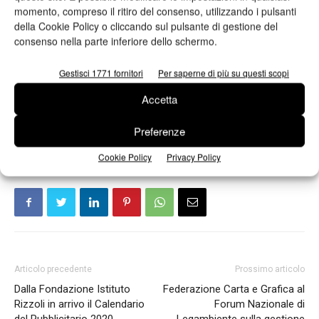
Co. in qualità di advisor finanziario, Latham & Watkins quale
momento, compreso il ritiro del consenso, utilizzando i pulsanti
advisor legale M&A, Pirola Pennuto Zei e PwC per quanto
della Cookie Policy o cliccando sul pulsante di gestione del
concerne gli aspetti fiscali e finanziari, BCG per gli aspetti di
consenso nella parte inferiore dello schermo.
strategia commerciale, Kirkland & Ellis International LLP per
Gestisci 1771 fornitori
Per saperne di più su questi scopi
quanto riguarda gli aspetti legali relativi al finanziamento
dell’operazione, e Golder per gli aspetti health, safety and
Accetta
environment.
Preferenze
Cookie Policy
Privacy Policy
Articolo precedente
Prossimo articolo
Dalla Fondazione Istituto
Federazione Carta e Grafica al
Rizzoli in arrivo il Calendario
Forum Nazionale di