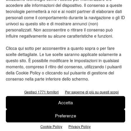
accedere alle informazioni del dispositivo. Il consenso a queste
tecnologie permetterà a noi e ai nostri partner di elaborare dati
personali come il comportamento durante la navigazione o gli ID
ARTICOLI CORRELATI
ALTRO DALL'AUTORE
univoci su questo sito e di mostrare annunci (non)
personalizzati. Non acconsentire o ritirare il consenso può
Viscom 2026 cambia volto: debutta il
influire negativamente su alcune caratteristiche e funzioni.
nuovo format Exhibition & Conference
Clicca qui sotto per acconsentire a quanto sopra o per fare
scelte dettagliate. Le tue scelte saranno applicate solamente a
questo sito. È possibile modificare le impostazioni in qualsiasi
Assografici celebra 80 anni, a Milano
momento, compreso il ritiro del consenso, utilizzando i pulsanti
due giornate dedicate al futuro della
della Cookie Policy o cliccando sul pulsante di gestione del
filiera grafica e cartotecnica
consenso nella parte inferiore dello schermo.
Heidelberg punta su packaging,
Gestisci 1771 fornitori
Per saperne di più su questi scopi
digitale e nuove tecnologie: approvata
Accetta
la strategia 2026
Preferenze
Cookie Policy
Privacy Policy