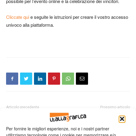
possibile per l’evento online e la celebrazione dei vincitori.
Cliccate qui
e seguite le istruzioni per creare il vostro accesso
univoco alla piattaforma.
Articolo precedente
Prossimo articolo
Federazione Carta Grafica e
Recovery Plan: “Carta, la
Comieco: Paper Week dal 12 al
nostra centralità per la
Per fornire le migliori esperienze, noi e i nostri partner
18 aprile 2021
transizione ecologica negli
utilizziamo tecnologie come i cookie per memorizzare e/o
indirizzi della camera”