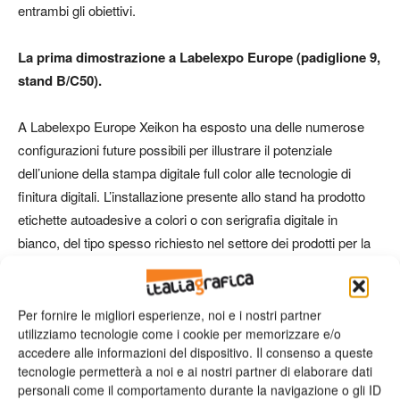
entrambi gli obiettivi.
La prima dimostrazione a Labelexpo Europe (padiglione 9,
stand B/C50).
A Labelexpo Europe Xeikon ha esposto una delle numerose
configurazioni future possibili per illustrare il potenziale
dell’unione della stampa digitale full color alle tecnologie di
finitura digitali. L’installazione presente allo stand ha prodotto
etichette autoadesive a colori o con serigrafia digitale in
bianco, del tipo spesso richiesto nel settore dei prodotti per la
salute e la bellezza o nell’industria delle bevande di lusso. La
serigrafia digitale in bianco è creata da un modulo separato da
quello per la stampa a cinque colori. Ma entrambi i moduli
Per fornire le migliori esperienze, noi e i nostri partner
utilizziamo tecnologie come i cookie per memorizzare e/o
sono gestiti dallo stesso front-end digitale in un workflow di
accedere alle informazioni del dispositivo. Il consenso a queste
produzione automatico.
tecnologie permetterà a noi e ai nostri partner di elaborare dati
personali come il comportamento durante la navigazione o gli ID