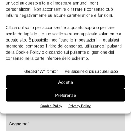
Per ulteriori informazioni sulla tecnologia Fusion di Xeikon è
univoci su questo sito e di mostrare annunci (non)
possibile scaricare gratis un white paper dalla
pagina Web
personalizzati. Non acconsentire o ritirare il consenso può
influire negativamente su alcune caratteristiche e funzioni.
dedicata
. Gli operatori della stampa possono ottenere una
copia richiedendola
cliccando qui
.
Clicca qui sotto per acconsentire a quanto sopra o per fare
scelte dettagliate. Le tue scelte saranno applicate solamente a
Vai al sito
questo sito. È possibile modificare le impostazioni in qualsiasi
momento, compreso il ritiro del consenso, utilizzando i pulsanti
della Cookie Policy o cliccando sul pulsante di gestione del
consenso nella parte inferiore dello schermo.
Richiedi maggiori
informazioni
Gestisci 1771 fornitori
Per saperne di più su questi scopi
Accetta
Nome*
Preferenze
Cookie Policy
Privacy Policy
Cognome*