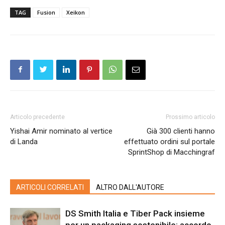
TAG
Fusion
Xeikon
Articolo precedente
Prossimo articolo
Yishai Amir nominato al vertice
Già 300 clienti hanno
di Landa
effettuato ordini sul portale
SprintShop di Macchingraf
ARTICOLI CORRELATI
ALTRO DALL'AUTORE
DS Smith Italia e Tiber Pack insieme
per un packaging sostenibile: accordo