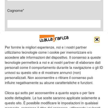
Cognome*
Azienda
Per fornire le migliori esperienze, noi e i nostri partner
utilizziamo tecnologie come i cookie per memorizzare e/o
accedere alle informazioni del dispositivo. Il consenso a queste
tecnologie permetterà a noi e ai nostri partner di elaborare dati
E-mail*
personali come il comportamento durante la navigazione o gli ID
univoci su questo sito e di mostrare annunci (non)
personalizzati. Non acconsentire o ritirare il consenso può
influire negativamente su alcune caratteristiche e funzioni.
Telefono
Clicca qui sotto per acconsentire a quanto sopra o per fare
scelte dettagliate. Le tue scelte saranno applicate solamente a
questo sito. È possibile modificare le impostazioni in qualsiasi
momento, compreso il ritiro del consenso, utilizzando i pulsanti