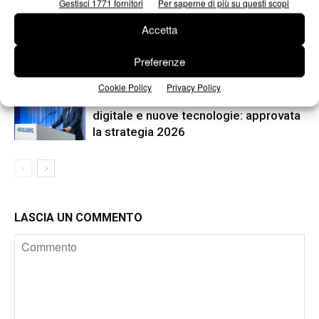
Gestisci 1771 fornitori
Per saperne di più su questi scopi
Accetta
Assografici celebra 80 anni, a Milano
due giornate dedicate al futuro della
Preferenze
filiera grafica e cartotecnica
Cookie Policy
Privacy Policy
Heidelberg punta su packaging,
digitale e nuove tecnologie: approvata
la strategia 2026
LASCIA UN COMMENTO