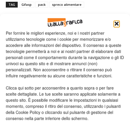
TAG
Gifasp
pack
spreco alimentare
Per fornire le migliori esperienze, noi e i nostri partner
utilizziamo tecnologie come i cookie per memorizzare e/o
accedere alle informazioni del dispositivo. Il consenso a queste
tecnologie permetterà a noi e ai nostri partner di elaborare dati
personali come il comportamento durante la navigazione o gli ID
univoci su questo sito e di mostrare annunci (non)
Articolo precedente
Prossimo articolo
personalizzati. Non acconsentire o ritirare il consenso può
OKI lancia E-64s della
Onlineprinters conta ormai
influire negativamente su alcune caratteristiche e funzioni.
gamma ColorPainter Premium
600.000 clienti nel mondo
Clicca qui sotto per acconsentire a quanto sopra o per fare
scelte dettagliate. Le tue scelte saranno applicate solamente a
questo sito. È possibile modificare le impostazioni in qualsiasi
ARTICOLI CORRELATI
ALTRO DALL'AUTORE
momento, compreso il ritiro del consenso, utilizzando i pulsanti
della Cookie Policy o cliccando sul pulsante di gestione del
Viscom 2026 cambia volto: debutta il
consenso nella parte inferiore dello schermo.
nuovo format Exhibition & Conference