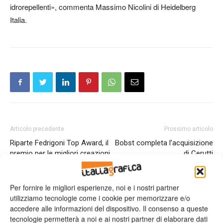
idrorepellenti», commenta Massimo Nicolini di Heidelberg
Italia.
Articolo precedente
Prossimo articolo
Riparte Fedrigoni Top Award, il
Bobst completa l’acquisizione
premio per le migliori creazioni
di Cerutti
su carte e materiali
autoadesivi del Gruppo
Per fornire le migliori esperienze, noi e i nostri partner
utilizziamo tecnologie come i cookie per memorizzare e/o
accedere alle informazioni del dispositivo. Il consenso a queste
ARTICOLI CORRELATI
ALTRO DALL'AUTORE
tecnologie permetterà a noi e ai nostri partner di elaborare dati