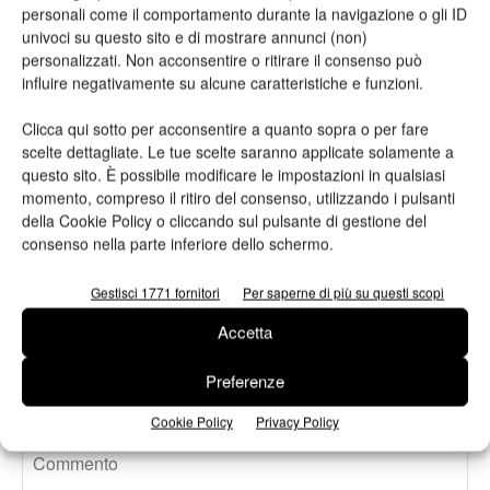
personali come il comportamento durante la navigazione o gli ID
Viscom 2026 cambia volto: debutta il
univoci su questo sito e di mostrare annunci (non)
nuovo format Exhibition & Conference
personalizzati. Non acconsentire o ritirare il consenso può
influire negativamente su alcune caratteristiche e funzioni.
Clicca qui sotto per acconsentire a quanto sopra o per fare
Assografici celebra 80 anni, a Milano
scelte dettagliate. Le tue scelte saranno applicate solamente a
due giornate dedicate al futuro della
questo sito. È possibile modificare le impostazioni in qualsiasi
filiera grafica e cartotecnica
momento, compreso il ritiro del consenso, utilizzando i pulsanti
della Cookie Policy o cliccando sul pulsante di gestione del
Heidelberg punta su packaging,
consenso nella parte inferiore dello schermo.
digitale e nuove tecnologie: approvata
la strategia 2026
Gestisci 1771 fornitori
Per saperne di più su questi scopi
Accetta
Preferenze
LASCIA UN COMMENTO
Cookie Policy
Privacy Policy