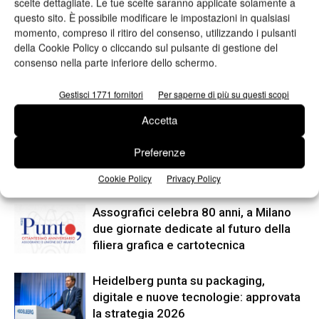
scelte dettagliate. Le tue scelte saranno applicate solamente a
questo sito. È possibile modificare le impostazioni in qualsiasi
Articolo precedente
Prossimo articolo
momento, compreso il ritiro del consenso, utilizzando i pulsanti
Osservatorio Gifasp 2018
Ulmex sigla un accordo
della Cookie Policy o cliccando sul pulsante di gestione del
esclusivo con Rotec
consenso nella parte inferiore dello schermo.
Gestisci 1771 fornitori
Per saperne di più su questi scopi
ARTICOLI CORRELATI
ALTRO DALL'AUTORE
Accetta
Viscom 2026 cambia volto: debutta il
Preferenze
nuovo format Exhibition & Conference
Cookie Policy
Privacy Policy
Assografici celebra 80 anni, a Milano
due giornate dedicate al futuro della
filiera grafica e cartotecnica
Heidelberg punta su packaging,
digitale e nuove tecnologie: approvata
la strategia 2026