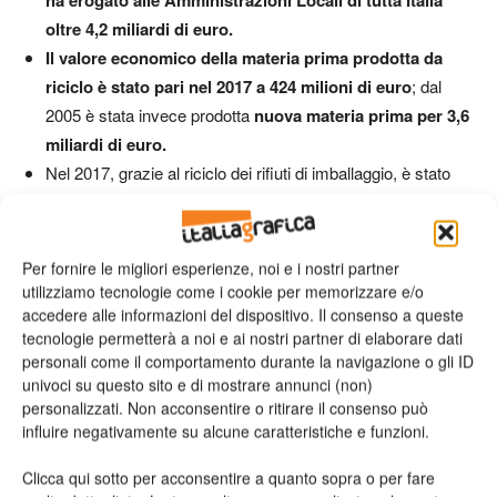
oltre 4,2 miliardi di euro.
Il valore economico della materia prima prodotta da
riciclo è stato pari nel 2017 a 424 milioni di euro
; dal
2005 è stata invece prodotta
nuova materia prima per 3,6
miliardi di euro.
Nel 2017, grazie al riciclo dei rifiuti di imballaggio, è stato
evitato il consumo di circa
3,8 milioni di tonnellate di
materia prima
, quasi il 50% in più rispetto al 2005
.
Dal 2005 al 2017 è stato evitato il consumo di oltre
42
Per fornire le migliori esperienze, noi e i nostri partner
milioni di tonnellate di materia prima.
utilizziamo tecnologie come i cookie per memorizzare e/o
accedere alle informazioni del dispositivo. Il consenso a queste
tecnologie permetterà a noi e ai nostri partner di elaborare dati
personali come il comportamento durante la navigazione o gli ID
univoci su questo sito e di mostrare annunci (non)
personalizzati. Non acconsentire o ritirare il consenso può
influire negativamente su alcune caratteristiche e funzioni.
Clicca qui sotto per acconsentire a quanto sopra o per fare