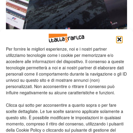
Il calendario 2015 di Arctic Paper Italia si ispira al piacere di vivere la natura, di
esplorarne e scoprirne i misteri e i capolavori.
Per fornire le migliori esperienze, noi e i nostri partner
utilizziamo tecnologie come i cookie per memorizzare e/o
Vai al sito
accedere alle informazioni del dispositivo. Il consenso a queste
tecnologie permetterà a noi e ai nostri partner di elaborare dati
personali come il comportamento durante la navigazione o gli ID
univoci su questo sito e di mostrare annunci (non)
Richiedi maggiori
personalizzati. Non acconsentire o ritirare il consenso può
influire negativamente su alcune caratteristiche e funzioni.
informazioni
Clicca qui sotto per acconsentire a quanto sopra o per fare
scelte dettagliate. Le tue scelte saranno applicate solamente a
Nome*
questo sito. È possibile modificare le impostazioni in qualsiasi
momento, compreso il ritiro del consenso, utilizzando i pulsanti
della Cookie Policy o cliccando sul pulsante di gestione del