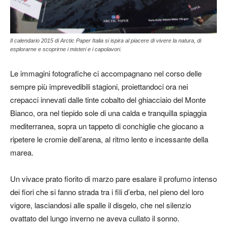
Il calendario 2015 di Arctic Paper Italia si ispira al piacere di vivere la natura, di
esplorarne e scoprirne i misteri e i capolavori.
Le immagini fotografiche ci accompagnano nel corso delle
sempre più imprevedibili stagioni, proiettandoci ora nei
crepacci innevati dalle tinte cobalto del ghiacciaio del Monte
Bianco, ora nel tiepido sole di una calda e tranquilla spiaggia
mediterranea, sopra un tappeto di conchiglie che giocano a
ripetere le cromie dell’arena, al ritmo lento e incessante della
marea.
Un vivace prato fiorito di marzo pare esalare il profumo intenso
dei fiori che si fanno strada tra i fili d’erba, nel pieno del loro
vigore, lasciandosi alle spalle il disgelo, che nel silenzio
ovattato del lungo inverno ne aveva cullato il sonno.