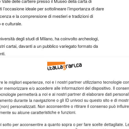
Valle delle cartiere presso il Museo della carta di
 l’occasione ideale per sottolineare l’importanza di dare
cenza e la comprensione di mestieri e tradizioni di
 e culturale.
versità degli studi di Milano, ha coinvolto archeologi,
astri cartai, davanti a un pubblico variegato formato da
ti.
ineato come i musei siano una ricchezza per il paese poiché
del territorio. Una storia che si trasmette tra generazioni
re le migliori esperienze, noi e i nostri partner utilizziamo tecnologie co
epoca come l’attuale in cui la memoria del passato rischia
er memorizzare e/o accedere alle informazioni del dispositivo. Il conse
connessione permanente.
cnologie permetterà a noi e ai nostri partner di elaborare dati personal
mento durante la navigazione o gli ID univoci su questo sito e di most
non) personalizzati. Non acconsentire o ritirare il consenso può influire
mente su alcune caratteristiche e funzioni.
ormazioni
i sotto per acconsentire a quanto sopra o per fare scelte dettagliate. L