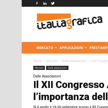
Italia
Grafica
MERCATO
APPLICAZIONI
PRESTAMP
Home
Mercato
Dalle associazioni
Il XII Cong
Mercato
Dalle associazioni
Dalle Associaizoni
Il XII Congresso
l’importanza de
Si è svolto il 19-20 settembre scorso il XII Congr