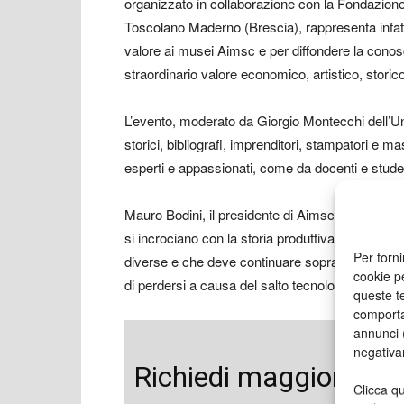
organizzato in collaborazione con la Fondazione 
Toscolano Maderno (Brescia), rappresenta infatti
valore ai musei Aimsc e per diffondere la conos
straordinario valore economico, artistico, storico
L’evento, moderato da Giorgio Montecchi dell’Uni
storici, bibliografi, imprenditori, stampatori e m
esperti e appassionati, come da docenti e studen
Mauro Bodini, il presidente di Aimsc, ha sottol
si incrociano con la storia produttiva e culturale 
Per forni
diverse e che deve continuare soprattutto in un’
cookie p
di perdersi a causa del salto tecnologico e la 
queste te
comporta
annunci (
negativa
Richiedi maggiori inf
Clicca qu