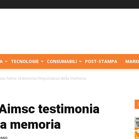
A
TECNOLOGIE
CONSUMABILI
POST-STAMPA
MARK
resso Aimsc testimonia l’importanza della memoria
 Aimsc testimonia
lla memoria
esso.