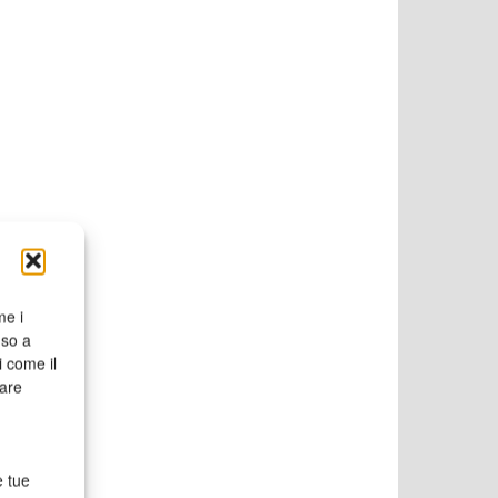
me i
nso a
i come il
rare
e tue