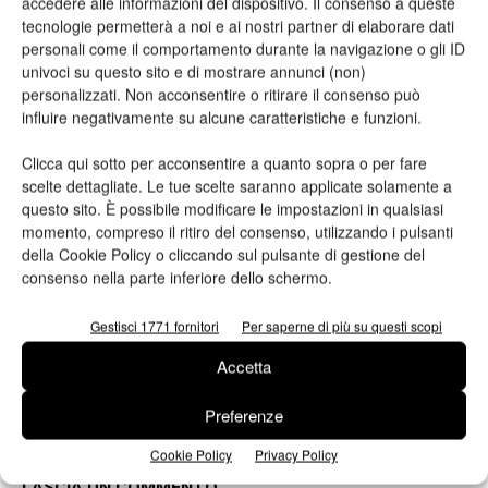
accedere alle informazioni del dispositivo. Il consenso a queste
tecnologie permetterà a noi e ai nostri partner di elaborare dati
ARTICOLI CORRELATI
ALTRO DALL'AUTORE
personali come il comportamento durante la navigazione o gli ID
univoci su questo sito e di mostrare annunci (non)
personalizzati. Non acconsentire o ritirare il consenso può
Viscom 2026 cambia volto: debutta il
influire negativamente su alcune caratteristiche e funzioni.
nuovo format Exhibition & Conference
Clicca qui sotto per acconsentire a quanto sopra o per fare
scelte dettagliate. Le tue scelte saranno applicate solamente a
Assografici celebra 80 anni, a Milano
questo sito. È possibile modificare le impostazioni in qualsiasi
due giornate dedicate al futuro della
momento, compreso il ritiro del consenso, utilizzando i pulsanti
filiera grafica e cartotecnica
della Cookie Policy o cliccando sul pulsante di gestione del
consenso nella parte inferiore dello schermo.
Heidelberg punta su packaging,
Gestisci 1771 fornitori
Per saperne di più su questi scopi
digitale e nuove tecnologie: approvata
la strategia 2026
Accetta
Preferenze
Cookie Policy
Privacy Policy
LASCIA UN COMMENTO