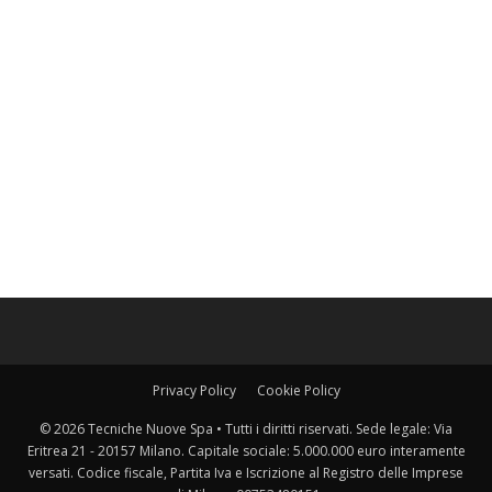
Privacy Policy
Cookie Policy
© 2026 Tecniche Nuove Spa • Tutti i diritti riservati. Sede legale: Via
Eritrea 21 - 20157 Milano. Capitale sociale: 5.000.000 euro interamente
versati. Codice fiscale, Partita Iva e Iscrizione al Registro delle Imprese