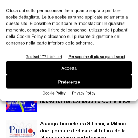
Clicca qui sotto per acconsentire a quanto sopra o per fare
scelte dettagliate. Le tue scelte saranno applicate solamente a
questo sito. È possibile modificare le impostazioni in qualsiasi
momento, compreso il ritiro del consenso, utilizzando i pulsanti
Articolo precedente
Prossimo articolo
della Cookie Policy o cliccando sul pulsante di gestione del
consenso nella parte inferiore dello schermo.
CONVEGNO – Carrelli elevatori,
OneMorePack 2019: iscrizioni
quanto risparmio con le
aperte fino al 31 marzo
batterie agli ioni di litio?
Gestisci 1771 fornitori
Per saperne di più su questi scopi
Accetta
ARTICOLI CORRELATI
ALTRO DALL'AUTORE
Preferenze
Cookie Policy
Privacy Policy
Viscom 2026 cambia volto: debutta il
nuovo format Exhibition & Conference
Assografici celebra 80 anni, a Milano
due giornate dedicate al futuro della
filiera grafica e cartotecnica