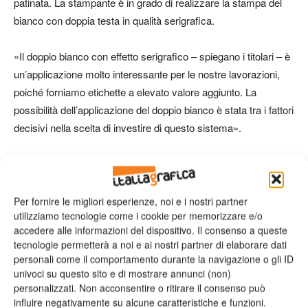
patinata. La stampante è in grado di realizzare la stampa del
bianco con doppia testa in qualità serigrafica.
«Il doppio bianco con effetto serigrafico – spiegano i titolari – è
un’applicazione molto interessante per le nostre lavorazioni,
poiché forniamo etichette a elevato valore aggiunto. La
possibilità dell’applicazione del doppio bianco è stata tra i fattori
decisivi nella scelta di investire di questo sistema».
Per Etichettificio Aretino, il supporto di NTG Digital è stato
molto importante. «Nel team commerciale e tecnico di NTG
abbiamo trovato persone di estrema competenza e
Per fornire le migliori esperienze, noi e i nostri partner
utilizziamo tecnologie come i cookie per memorizzare e/o
professionalità – concludono. – Ci ha colpito la disponibilità, e
accedere alle informazioni del dispositivo. Il consenso a queste
credo che non avremo alcun problema in futuro».
tecnologie permetterà a noi e ai nostri partner di elaborare dati
personali come il comportamento durante la navigazione o gli ID
univoci su questo sito e di mostrare annunci (non)
personalizzati. Non acconsentire o ritirare il consenso può
influire negativamente su alcune caratteristiche e funzioni.