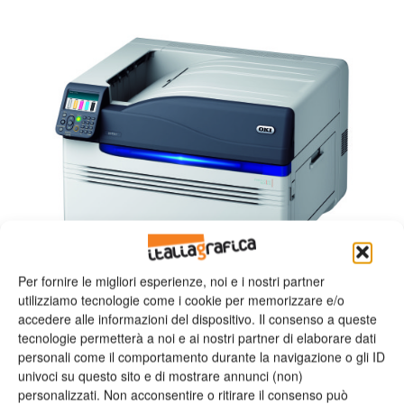
Per fornire le migliori esperienze, noi e i nostri partner
utilizziamo tecnologie come i cookie per memorizzare e/o
accedere alle informazioni del dispositivo. Il consenso a queste
tecnologie permetterà a noi e ai nostri partner di elaborare dati
personali come il comportamento durante la navigazione o gli ID
univoci su questo sito e di mostrare annunci (non)
Il fulcro dello stand OKI sarà ES9541, la stampante LED digitale A3 a colori che
dispone, come quinto colore, del toner bianco o trasparente.
personalizzati. Non acconsentire o ritirare il consenso può