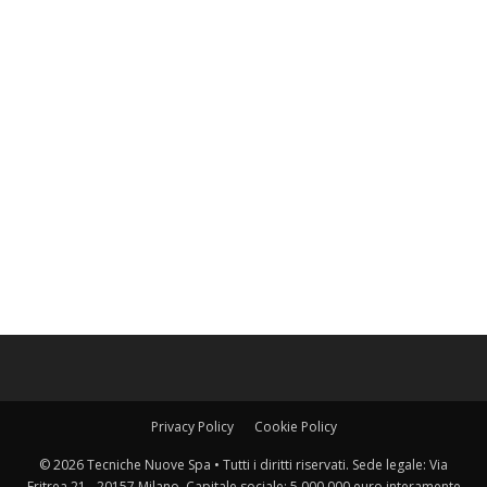
Privacy Policy
Cookie Policy
© 2026 Tecniche Nuove Spa • Tutti i diritti riservati. Sede legale: Via
Eritrea 21 - 20157 Milano. Capitale sociale: 5.000.000 euro interamente