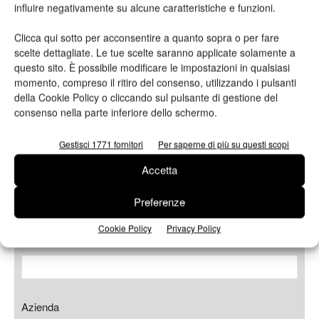
influire negativamente su alcune caratteristiche e funzioni.
Vai al sito
Clicca qui sotto per acconsentire a quanto sopra o per fare
scelte dettagliate. Le tue scelte saranno applicate solamente a
questo sito. È possibile modificare le impostazioni in qualsiasi
Richiedi maggiori
momento, compreso il ritiro del consenso, utilizzando i pulsanti
della Cookie Policy o cliccando sul pulsante di gestione del
informazioni
consenso nella parte inferiore dello schermo.
Gestisci 1771 fornitori
Per saperne di più su questi scopi
Nome*
Accetta
Preferenze
Cognome*
Cookie Policy
Privacy Policy
Azienda