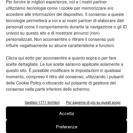
Per fornire le migliori esperienze, noi e i nostri partner
Dalle facciate dei palazzi ai graffiti di scala urbana, l’exterior
utilizziamo tecnologie come i cookie per memorizzare e/o
decoration sembra essere un trend in crescita. In fondo, lo
accedere alle informazioni del dispositivo. Il consenso a queste
facevano già in passato i pescatori liguri, quando coloravano le
tecnologie permetterà a noi e ai nostri partner di elaborare dati
loro case con colori differenti, per poterle riconoscere dal
personali come il comportamento durante la navigazione o gli ID
univoci su questo sito e di mostrare annunci (non)
mare.
personalizzati. Non acconsentire o ritirare il consenso può
influire negativamente su alcune caratteristiche e funzioni.
Chi potrebbe azzardare la prima mossa?
Clicca qui sotto per acconsentire a quanto sopra o per fare
scelte dettagliate. Le tue scelte saranno applicate solamente a
Può partire tranquillamente da noi architetti. Abbiamo già la
questo sito. È possibile modificare le impostazioni in qualsiasi
responsabilità, quando progettiamo un edificio, di costringere le
momento, compreso il ritiro del consenso, utilizzando i pulsanti
persone che ci passano davanti a guardarlo. Come siamo
della Cookie Policy o cliccando sul pulsante di gestione del
abituati a parlare di interior design, possiamo iniziare a
consenso nella parte inferiore dello schermo.
ragionare sull’exterior design. Tecnologie e materiali lo rendono
Gestisci 1771 fornitori
Per saperne di più su questi scopi
già possibile. Oggi il tema delle facciate è vissuto soprattutto in
termini energetici, credo che il tema decorativo seguirà a ruota.
Accetta
Qualche segnale si può già vedere, e non solo nelle grandi
Preferenze
vetrine del mondo retail. Ormai è abitudine sfruttare le luci dei