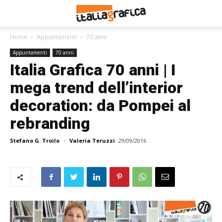
Home
Appuntamenti
70 anni
Appuntamenti
70 anni
Italia Grafica 70 anni | I
mega trend dell’interior
decoration: da Pompei al
rebranding
Stefano G. Troilo
e
Valeria Teruzzi
29/09/2016