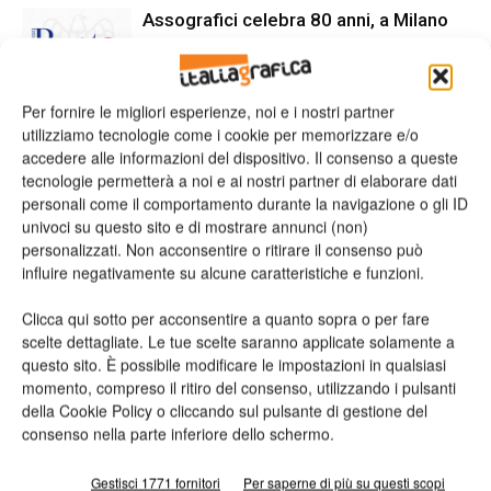
Assografici celebra 80 anni, a Milano
due giornate dedicate al futuro della
filiera grafica e cartotecnica
Per fornire le migliori esperienze, noi e i nostri partner
Heidelberg punta su packaging,
utilizziamo tecnologie come i cookie per memorizzare e/o
digitale e nuove tecnologie: approvata
accedere alle informazioni del dispositivo. Il consenso a queste
la strategia 2026
tecnologie permetterà a noi e ai nostri partner di elaborare dati
personali come il comportamento durante la navigazione o gli ID
univoci su questo sito e di mostrare annunci (non)
personalizzati. Non acconsentire o ritirare il consenso può
influire negativamente su alcune caratteristiche e funzioni.
LASCIA UN COMMENTO
Clicca qui sotto per acconsentire a quanto sopra o per fare
scelte dettagliate. Le tue scelte saranno applicate solamente a
questo sito. È possibile modificare le impostazioni in qualsiasi
momento, compreso il ritiro del consenso, utilizzando i pulsanti
della Cookie Policy o cliccando sul pulsante di gestione del
consenso nella parte inferiore dello schermo.
Gestisci 1771 fornitori
Per saperne di più su questi scopi