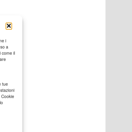
me i
nso a
i come il
rare
e tue
stazioni
a Cookie
lo