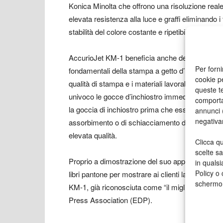
Konica Minolta che offrono una risoluzione real
elevata resistenza alla luce e graffi eliminando i
stabilità del colore costante e ripetibilità lavoro
AccurioJet KM-1 beneficia anche della Dot Free
Per forni
fondamentali della stampa a getto d’inchiostro: i
cookie p
qualità di stampa e i materiali lavorabili. La te
queste te
univoco le gocce d’inchiostro immediatamente do
comporta
la goccia di inchiostro prima che essa vada a con
annunci (
negativa
assorbimento o di schiacciamento del puntino di 
elevata qualità.
Clicca qu
scelte s
Proprio a dimostrazione del suo approccio Custo
in qualsi
Policy o 
libri pantone per mostrare ai clienti la vasta g
schermo
KM-1, già riconosciuta come “il miglior sistema 
Press Association (EDP).