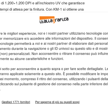
e di 1.200×1.200 DPI e all’inchiostro UV che garantisce
 tempi di attesa per la finitura. Con KM-1 si ottiene una
 dopo lavoro, giorno dopo giorno.
ze Technology, che ha superato una delle sfide
re le migliori esperienze, noi e i nostri partner utilizziamo tecnologie co
l movimento dei punti di inchiostro incontrollato che riduce la
er memorizzare e/o accedere alle informazioni del dispositivo. Il conse
cnologia DFT – Dot Freeze technology fissa infatti in modo
cnologie permetterà a noi e ai nostri partner di elaborare dati personal
po il contatto con il materiale. Questa tecnologia congela
mento durante la navigazione o gli ID univoci su questo sito e di most
tatto con il substrato, evitando così qualsiasi tipo di
non) personalizzati. Non acconsentire o ritirare il consenso può influire
mente su alcune caratteristiche e funzioni.
stampa. Il risultato ottenuto è una stampa nitida e di
i sotto per acconsentire a quanto sopra o per fare scelte dettagliate. L
aranno applicate solamente a questo sito. È possibile modificare le impo
mer Centric, Konica Minolta ha sviluppato degli speciali
asi momento, compreso il ritiro del consenso, utilizzando i pulsanti dell
cliccando sul pulsante di gestione del consenso nella parte inferiore del
amma di colori che possono essere prodotti con AccurioJet
.
di stampa a colori in formato B2+” dalla European Digital
Gestisci 1771 fornitori
Per saperne di più su questi scopi