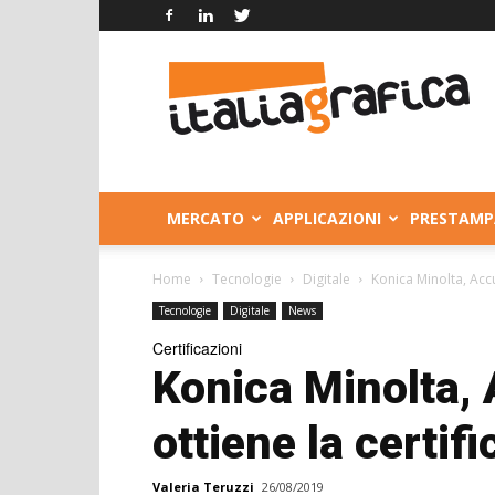
Italia
Grafica
MERCATO
APPLICAZIONI
PRESTAMP
Home
Tecnologie
Digitale
Konica Minolta, Acc
Tecnologie
Digitale
News
Certificazioni
Konica Minolta,
ottiene la certi
Valeria Teruzzi
26/08/2019