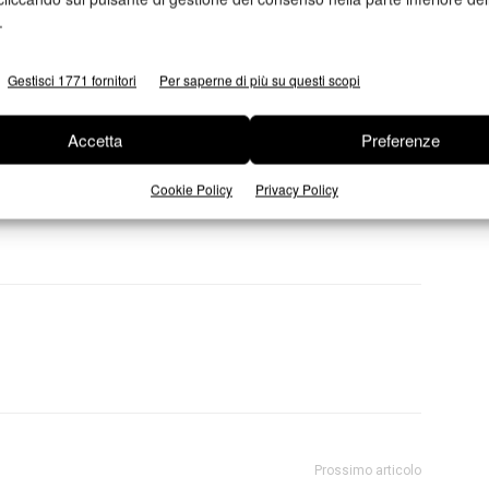
.
iendly.
i con Kit Bio Pack esistenti, questa inedita soluzione
Gestisci 1771 fornitori
Per saperne di più su questi scopi
pianti di vecchia generazione sia un optional per le macchine
, riduzione del costo del packaging e una superiore
Accetta
Preferenze
lude Nicolò Squarzoni.
Cookie Policy
Privacy Policy
Prossimo articolo