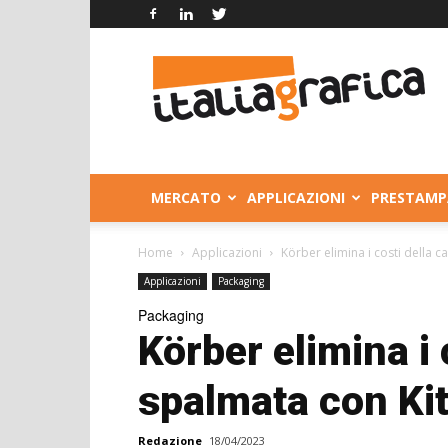
Italia
Grafica
MERCATO
APPLICAZIONI
PRESTAMP
Home
Applicazioni
Körber elimina i costi della c
Applicazioni
Packaging
Packaging
Körber elimina i 
spalmata con Kit
Redazione
18/04/2023