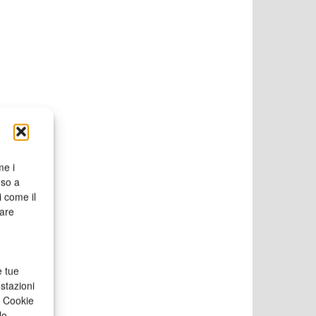
me i
nso a
i come il
rare
e tue
stazioni
a Cookie
lo