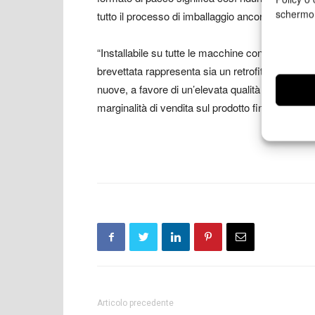
schermo
tutto il processo di imballaggio ancora più eco-fr
“Installabile su tutte le macchine confezionatric
brevettata rappresenta sia un retrofit per gli im
nuove, a favore di un’elevata qualità e velocità
marginalità di vendita sul prodotto finale” conc
Articolo precedente