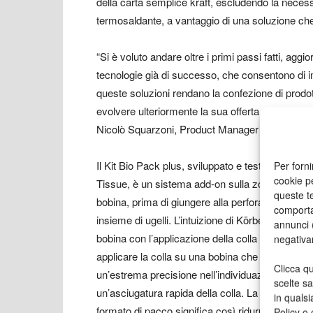
della carta semplice kraft, escludendo la necess
termosaldante, a vantaggio di una soluzione che
“Si è voluto andare oltre i primi passi fatti, aggi
tecnologie già di successo, che consentono di 
queste soluzioni rendano la confezione di prodott
evolvere ulteriormente la sua offerta per rendere 
Nicolò Squarzoni, Product Manager – Packaging
Il Kit Bio Pack plus, sviluppato e testato nell’
Per forni
cookie p
Tissue, è un sistema add-on sulla zona di svolgit
queste te
bobina, prima di giungere alla perforazione, att
comporta
insieme di ugelli. L’intuizione di Körber risiede p
annunci (
bobina con l’applicazione della colla da parte deg
negativa
applicare la colla su una bobina che si svolge fi
Clicca qu
un’estrema precisione nell’individuazione dei pu
scelte s
un’asciugatura rapida della colla. La capacità di
in qualsi
formato di pacco significa così ridurre al minimo 
Policy o 