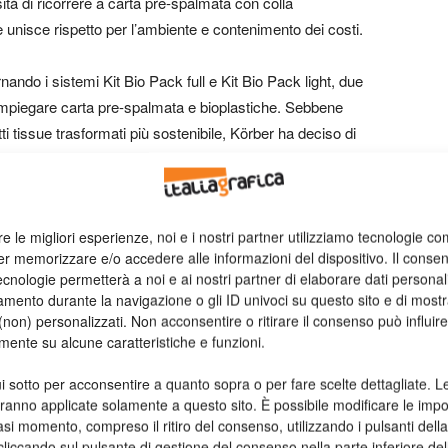
ità di ricorrere a carta pre-spalmata con colla
 unisce rispetto per l’ambiente e contenimento dei costi.
ornando i sistemi Kit Bio Pack full e Kit Bio Pack light, due
impiegare carta pre-spalmata e bioplastiche. Sebbene
i tissue trasformati più sostenibile, Körber ha deciso di
ancora più vantaggiosi gli investimenti dei clienti” dichiara
 & Digital Körber Business Area Tissue.
R&D della divisione packaging di Körber Business Area
re le migliori esperienze, noi e i nostri partner utilizziamo tecnologie co
er memorizzare e/o accedere alle informazioni del dispositivo. Il conse
ura della bobina nella confezionatrice. La carta della
cnologie permetterà a noi e ai nostri partner di elaborare dati personal
raversa un doppio passaggio costituito da un encoder e un
mento durante la navigazione o gli ID univoci su questo sito e di most
roprio in questo: l’encoder mette in fase la svolgitura della
non) personalizzati. Non acconsentire o ritirare il consenso può influire
li ugelli. L’innovazione tecnologica è così in grado di
mente su alcune caratteristiche e funzioni.
no a una velocità di 200 fogli al minuto, garantendo
i sotto per acconsentire a quanto sopra o per fare scelte dettagliate. L
nti di applicazione esatti, evitando sbavature e assicurando
aranno applicate solamente a questo sito. È possibile modificare le impo
 dettare la quantità necessaria di adesivo per ogni specifico
asi momento, compreso il ritiro del consenso, utilizzando i pulsanti dell
gli sprechi e garantire prodotti più sostenibili, rendendo
cliccando sul pulsante di gestione del consenso nella parte inferiore del