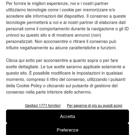
Per fornire le migliori esperienze, noi e i nostri partner
utilizziamo tecnologie come i cookie per memorizzare e/o
Telefono
accedere alle informazioni del dispositivo. Il consenso a queste
tecnologie permetterà a noi e ai nostri partner di elaborare dati
personali come il comportamento durante la navigazione o gli ID
univoci su questo sito e di mostrare annunci (non)
personalizzati. Non acconsentire o ritirare il consenso può
influire negativamente su alcune caratteristiche e funzioni.
Oggetto
Clicca qui sotto per acconsentire a quanto sopra o per fare
scelte dettagliate. Le tue scelte saranno applicate solamente a
questo sito. È possibile modificare le impostazioni in qualsiasi
momento, compreso il ritiro del consenso, utilizzando i pulsanti
Messaggio
della Cookie Policy o cliccando sul pulsante di gestione del
consenso nella parte inferiore dello schermo.
Gestisci 1771 fornitori
Per saperne di più su questi scopi
Accetta
Preferenze