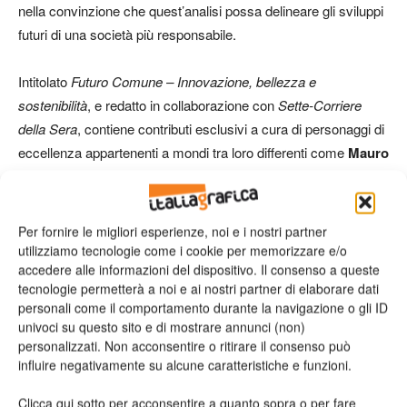
nella convinzione che quest’analisi possa delineare gli sviluppi
futuri di una società più responsabile.
Intitolato
Futuro Comune – Innovazione, bellezza e
sostenibilità
, e redatto in collaborazione con
Sette-Corriere
della Sera
, contiene contributi esclusivi a cura di personaggi di
eccellenza appartenenti a mondi tra loro differenti come
Mauro
Felicori, Gualtiero Marchesi, Fabio novembre, Carlo Ratti,
Valentina Vezzali e Luigi Zoja
.
Per fornire le migliori esperienze, noi e i nostri partner
Le aziende premiate
utilizziamo tecnologie come i cookie per memorizzare e/o
accedere alle informazioni del dispositivo. Il consenso a queste
Vincitori premio speciale:
tecnologie permetterà a noi e ai nostri partner di elaborare dati
personali come il comportamento durante la navigazione o gli ID
univoci su questo sito e di mostrare annunci (non)
Bolton Alimentari S.p.A. (premio speciale per imballaggi in
personalizzati. Non acconsentire o ritirare il consenso può
acciaio)
influire negativamente su alcune caratteristiche e funzioni.
Clicca qui sotto per acconsentire a quanto sopra o per fare
Heineken S.p.A. (premio speciale per imballaggi in vetro)