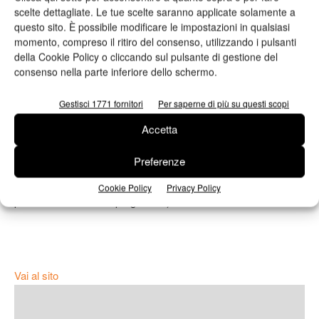
scelte dettagliate. Le tue scelte saranno applicate solamente a
questo sito. È possibile modificare le impostazioni in qualsiasi
Nestlè Italiana S.p.A. (premio speciale per imballaggi in
momento, compreso il ritiro del consenso, utilizzando i pulsanti
carta)
della Cookie Policy o cliccando sul pulsante di gestione del
consenso nella parte inferiore dello schermo.
Pilkington Italia S.p.A. (premio speciale per imballaggi in legno)
Gestisci 1771 fornitori
Per saperne di più su questi scopi
Smilesys S.p.A. in collaborazione con Venchiaredo S.p.A.
Accetta
(premio speciale per gli imballaggi in plastica)
Preferenze
Elica S.p.A. (premio speciale per il caso più meritevole dal
Cookie Policy
Privacy Policy
punto di vista tecnico-progettuale)
Vai al sito