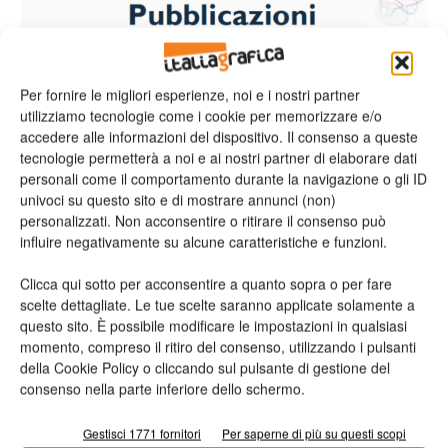
Per fornire le migliori esperienze, noi e i nostri partner
utilizziamo tecnologie come i cookie per memorizzare e/o
accedere alle informazioni del dispositivo. Il consenso a queste
tecnologie permetterà a noi e ai nostri partner di elaborare dati
personali come il comportamento durante la navigazione o gli ID
univoci su questo sito e di mostrare annunci (non)
personalizzati. Non acconsentire o ritirare il consenso può
All’interno di Giflex,
il Comitato Sostenibilità è nato per
influire negativamente su alcune caratteristiche e funzioni.
approfondire il tema della sostenibilità
. Come spiegato dalla
responsabile Nena Rossini
, il tema della sostenibilità è nato nel
Clicca qui sotto per acconsentire a quanto sopra o per fare
1987 ed è un principio etico che sancisce la nostra
scelte dettagliate. Le tue scelte saranno applicate solamente a
questo sito. È possibile modificare le impostazioni in qualsiasi
responsabilità verso le generazioni future. Con esso si afferma
momento, compreso il ritiro del consenso, utilizzando i pulsanti
il concetto di economia circolare in contrapposizione a quello
della Cookie Policy o cliccando sul pulsante di gestione del
dell’economia lineare, dove le materie prime sono consumate
consenso nella parte inferiore dello schermo.
e poi eliminate. L’economia circolare è un’economia pensata
per rigenerarsi da sola, è un sistema in cui tutte le attività, a
Gestisci 1771 fornitori
Per saperne di più su questi scopi