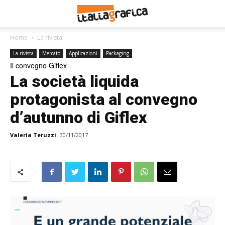
Home
La rivista
La rivista
Mercato
Applicazioni
Packaging
Il convegno Giflex
La società liquida
protagonista al convegno
d’autunno di Giflex
Valeria Teruzzi
30/11/2017