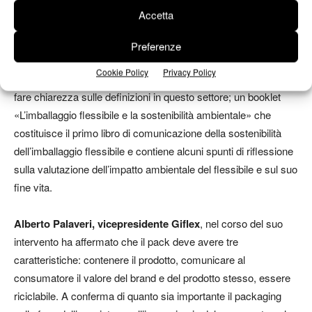
partire dall’estrazione e dalla produzione, sono organizzate in
Accetta
modo che i rifiuti di qualcuno diventino risorse per qualcun
altro. Nel suo primo anno di vita il comitato ha pubblicato: un
Preferenze
glossario
che contiene una raccolta dei termini più
Cookie Policy
Privacy Policy
comunemente usati quando si parla di sostenibilità e mira a
fare chiarezza sulle definizioni in questo settore; un
booklet
«L’imballaggio flessibile e la sostenibilità ambientale» che
costituisce il primo libro di comunicazione della sostenibilità
dell’imballaggio flessibile e contiene alcuni spunti di riflessione
sulla valutazione dell’impatto ambientale del flessibile e sul suo
fine vita.
Alberto Palaveri, vicepresidente Giflex
, nel corso del suo
intervento ha affermato che il pack deve avere tre
caratteristiche: contenere il prodotto, comunicare al
consumatore il valore del brand e del prodotto stesso, essere
riciclabile. A conferma di quanto sia importante il packaging