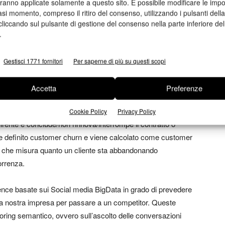
aranno applicate solamente a questo sito. È possibile modificare le impo
nell’aiutarci a mantenere il tempo vita e di un cliente. Il
asi momento, compreso il ritiro del consenso, utilizzando i pulsanti dell
ention:
questo termine esprime l’abilità dell’impresa nel
cliccando sul pulsante di gestione del consenso nella parte inferiore del
o le defezioni (
customer churn
). Si attua una strategia di
.
zzano incentivi per invogliare la clientela alla ripetizione
osì facendo aumentandone la fidelizzazione (redditività). La
Gestisci 1771 fornitori
Per saperne di più su questi scopi
o (customer retention rate) ci fornisce il parametro di
tti dell’impresa.
Accetta
Preferenze
o in grado di fare delle operazioni quando accade che un
Cookie Policy
Privacy Policy
irente e conclude/non rinnova/interrompe il contratto o
ne definito customer churn e viene calcolato come customer
ro che misura quanto un cliente sta abbandonando
orrenza.
igence basate sui Social media BigData in grado di prevedere
 la nostra impresa per passare a un competitor. Queste
toring semantico
, ovvero sull’ascolto delle conversazioni