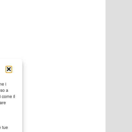
me i
nso a
i come il
rare
e tue