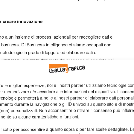
r creare innovazione
mo a un insieme di processi aziendali per raccogliere dati e
io business. Di Business intelligence ci siamo occupati con
metodologie in grado di leggere ed elaborare dati e
ell’impresa, in quanto derivante dal processo di acquisto dei
zare un altro versante della Business Intelligence, cioè
re le migliori esperienze, noi e i nostri partner utilizziamo tecnologie co
vi per la nostra impresa operando su dati che sono
er memorizzare e/o accedere alle informazioni del dispositivo. Il conse
cnologie permetterà a noi e ai nostri partner di elaborare dati personal
dal mercato di riferimento.
mento durante la navigazione o gli ID univoci su questo sito e di most
non) personalizzati. Non acconsentire o ritirare il consenso può influire
alla perdita di un cliente nasce un prodotto
mente su alcune caratteristiche e funzioni.
i sotto per acconsentire a quanto sopra o per fare scelte dettagliate. L