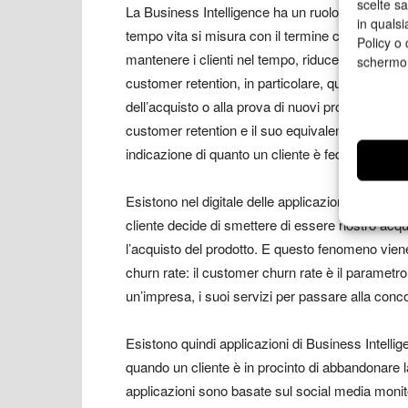
scelte s
La Business Intelligence ha un ruolo determinante 
in qualsi
tempo vita si misura con il termine
customer ret
Policy o 
mantenere i clienti nel tempo, riducendo al minim
schermo
customer retention, in particolare, quando si utili
dell’acquisto o alla prova di nuovi prodotti, e c
customer retention e il suo equivalente di calcol
indicazione di quanto un cliente è fedele ai prodo
Esistono nel digitale delle applicazioni che son
cliente decide di smettere di essere nostro acqu
l’acquisto del prodotto. E questo fenomeno vie
churn rate: il customer churn rate è il paramet
un’impresa, i suoi servizi per passare alla conc
Esistono quindi applicazioni di Business Intell
quando un cliente è in procinto di abbandonare
applicazioni sono basate sul social media moni