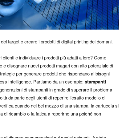
l target e creare i prodotti di digital printing del domani.
i clienti e individuare i prodotti più adatti a loro? Come
e e disegnare nuovi prodotti magari con alto potenziale di
trategie per generare prodotti che rispondano ai bisogni
iness Intelligence. Partiamo da un esempio:
stampanti
nerazioni di stampanti in grado di superare il problema
ltà da parte degli utenti di reperire l’esatto modello di
i verifica quando nel bel mezzo di una stampa, la cartuccia si
a di ricambio o fa fatica a reperirne una poiché non
o di diverse conversazioni sui social network, è stato