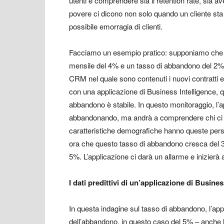
utenti e comprendere sia il retention rate, sia av
povere ci dicono non solo quando un cliente st
possibile emorragia di clienti.
Facciamo un esempio pratico: supponiamo che la
mensile del 4% e un tasso di abbandono del 2%.
CRM nel quale sono contenuti i nuovi contratti 
con una applicazione di Business Intelligence, q
abbandono è stabile. In questo monitoraggio, l’a
abbandonando, ma andrà a comprendere chi ci 
caratteristiche demografiche hanno queste pers
ora che questo tasso di abbandono cresca del 3
5%. L’applicazione ci darà un allarme e inizierà 
I dati predittivi di un’applicazione di Busines
In questa indagine sul tasso di abbandono, l’appli
dell’abbandono, in questo caso del 5% – anche l