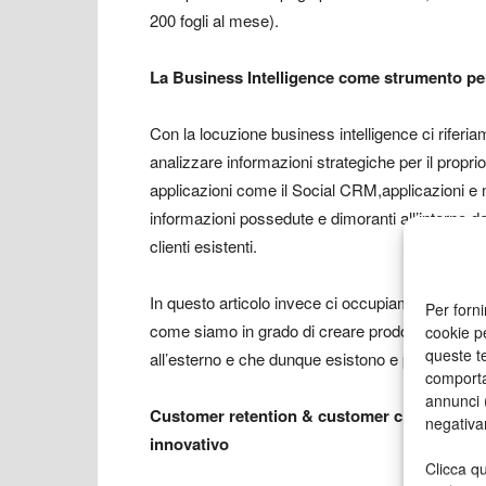
200 fogli al mese).
La Business Intelligence come strumento pe
Con la locuzione business intelligence ci riferia
analizzare informazioni strategiche per il propr
applicazioni come il
Social CRM,
applicazioni e 
informazioni possedute e dimoranti all’interno d
clienti esistenti.
In questo articolo invece ci occupiamo di analiz
Per forni
come siamo in grado di creare prodotti innovati
cookie p
queste te
all’esterno e che dunque esistono e provengono 
comporta
annunci (
Customer retention & customer churn: come d
negativa
innovativo
Clicca qu