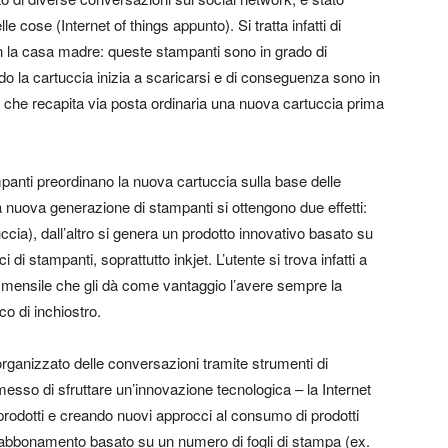
elle cose
(Internet of things appunto). Si tratta infatti di
con la casa madre: queste stampanti sono in grado di
o la cartuccia inizia a scaricarsi e di conseguenza sono in
 che recapita via posta ordinaria una nuova cartuccia prima
mpanti preordinano la nuova cartuccia sulla base delle
ta nuova generazione di stampanti si ottengono due effetti:
uccia), dall’altro si genera un prodotto innovativo basato su
i di stampanti, soprattutto inkjet. L’utente si trova infatti a
ensile che gli dà come vantaggio l’avere sempre la
o di inchiostro.
organizzato delle conversazioni
tramite strumenti di
esso di sfruttare un’innovazione tecnologica – la Internet
prodotti e creando nuovi approcci al consumo di prodotti
n abbonamento basato su un numero di fogli di stampa (ex.