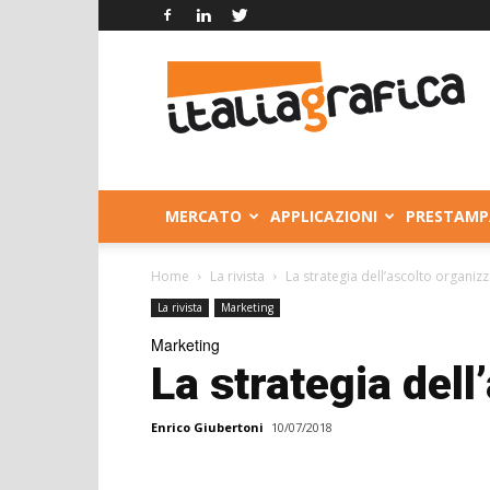
Italia
Grafica
MERCATO
APPLICAZIONI
PRESTAMP
Home
La rivista
La strategia dell’ascolto organiz
La rivista
Marketing
Marketing
La strategia dell
Enrico Giubertoni
10/07/2018