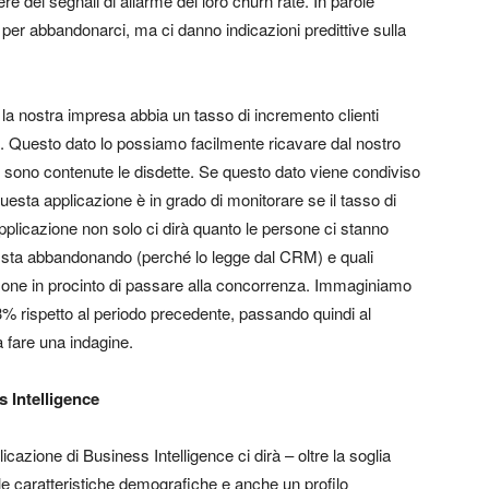
ere dei segnali di allarme del loro churn rate. In parole
a per abbandonarci, ma ci danno
indicazioni predittive
sulla
 nostra impresa abbia un tasso di incremento clienti
 Questo dato lo possiamo facilmente ricavare dal nostro
e sono contenute le disdette. Se questo dato viene condiviso
uesta applicazione è in grado di monitorare se il tasso di
pplicazione non solo ci dirà quanto le persone ci stanno
sta abbandonando (perché lo legge dal CRM) e quali
one in procinto di passare alla concorrenza. Immaginiamo
% rispetto al periodo precedente, passando quindi al
a fare una indagine.
s Intelligence
cazione di Business Intelligence ci dirà – oltre la soglia
e caratteristiche demografiche e anche un profilo