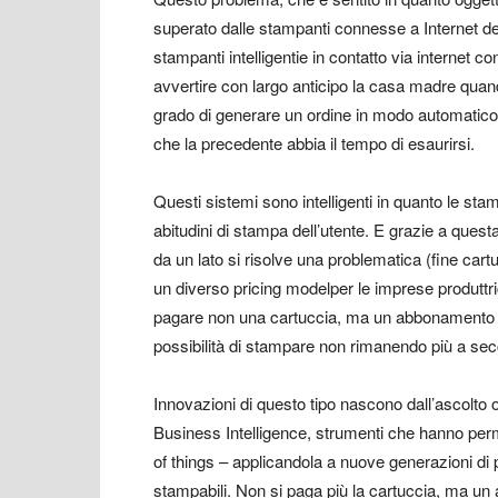
superato dalle stampanti connesse a
Internet d
stampanti
intelligenti
e in contatto via internet 
avvertire con largo anticipo la casa madre quand
grado di generare un ordine in modo automatico
che la precedente abbia il tempo di esaurirsi.
Questi sistemi sono intelligenti in quanto le sta
abitudini di stampa dell’utente. E grazie a ques
da un lato si risolve una problematica (fine cart
un diverso pricing model
per le imprese produttric
pagare non una cartuccia, ma un abbonamento m
possibilità di stampare non rimanendo più a secc
Innovazioni di questo tipo nascono dall
’ascolto 
Business Intelligence
, strumenti che hanno perm
of things – applicandola a nuove generazioni di 
stampabili. Non si paga più la cartuccia, ma u