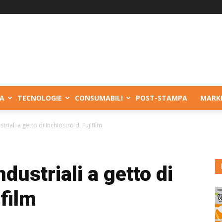
A
TECNOLOGIE
CONSUMABILI
POST-STAMPA
MARK
triali a getto di inchiostro di Fujifilm
ndustriali a getto di
ifilm