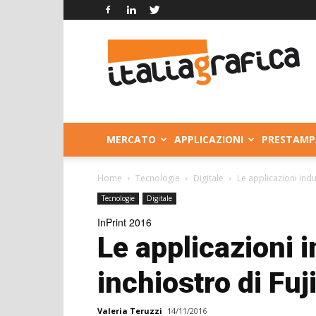
Italia
Grafica
MERCATO
APPLICAZIONI
PRESTAMP
Home
Tecnologie
Digitale
Le applicazioni indus
Tecnologie
Digitale
InPrint 2016
Le applicazioni i
inchiostro di Fuj
Valeria Teruzzi
14/11/2016