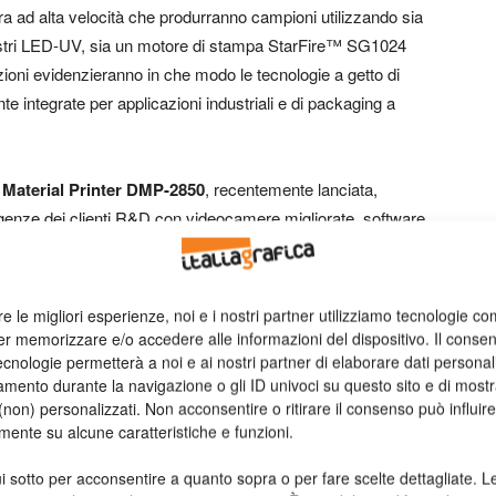
ura ad alta velocità che produrranno campioni utilizzando sia
ostri LED-UV, sia un motore di stampa StarFire™ SG1024
ioni evidenzieranno in che modo le tecnologie a getto di
 integrate per applicazioni industriali e di packaging a
 Material Printer DMP-2850
, recentemente lanciata,
igenze dei clienti R&D con videocamere migliorate, software
olta e analisi automatizzate dei dati. La stampante DMP-
nfigurato con Microsoft Windows 8.1 e software Drop
elocità con ottiche a risoluzione più elevata forniscono
re le migliori esperienze, noi e i nostri partner utilizziamo tecnologie co
e ispezione della stampa. Per supportare le modifiche
er memorizzare e/o accedere alle informazioni del dispositivo. Il conse
fre accessibilità e flessibilità migliorate con una
cnologie permetterà a noi e ai nostri partner di elaborare dati personal
mento durante la navigazione o gli ID univoci su questo sito e di most
a aperta con API ad accesso remoto consente inoltre il
non) personalizzati. Non acconsentire o ritirare il consenso può influire
ere e della stampante. Ulteriori opzioni per applicazioni di
mente su alcune caratteristiche e funzioni.
scimento della funzione, funzioni di autoregistrazione e
razioni di valutazione del getto e drop watching
i sotto per acconsentire a quanto sopra o per fare scelte dettagliate. L