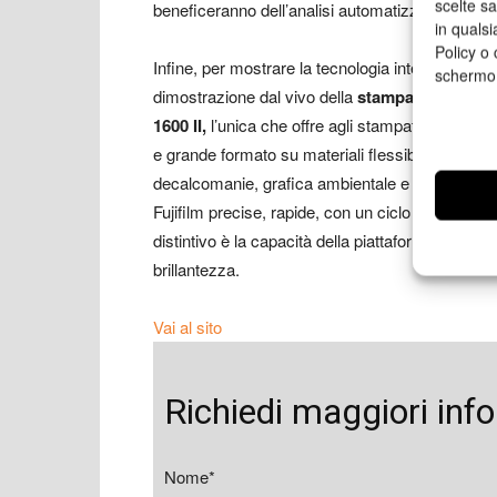
scelte s
beneficeranno dell’analisi automatizzata.
in qualsi
Policy o 
Infine, per mostrare la tecnologia integrata di Fu
schermo
dimostrazione dal vivo della
stampante a getto 
1600 II,
l’unica che offre agli stampatori industria
e grande formato su materiali flessibili e rigidi 
decalcomanie, grafica ambientale e prototipi per
Fujifilm precise, rapide, con un ciclo di vita di
distintivo è la capacità della piattaforma di stamp
brillantezza.
Vai al sito
Richiedi maggiori inf
Nome*