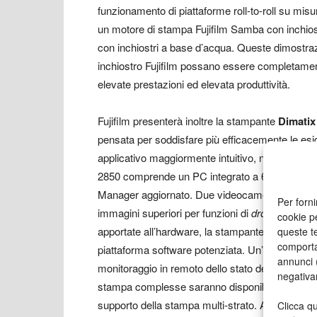
funzionamento di piattaforme roll-to-roll su mis
un motore di stampa Fujifilm Samba con inchi
con inchiostri a base d’acqua. Queste dimostraz
inchiostro Fujifilm possano essere completamente
elevate prestazioni ed elevata produttività.
Fujifilm presenterà inoltre la stampante
Dimatix
pensata per soddisfare più efficacemente le es
applicativo maggiormente intuitivo, nonché racc
2850 comprende un PC integrato a 64 bit preco
Manager aggiornato. Due videocamere a elevata v
Per forni
immagini superiori per funzioni di
drop watching
cookie p
apportate all’hardware, la stampante DMP-2850 of
queste te
comporta
piattaforma software potenziata. Un’architettur
annunci (
monitoraggio in remoto dello stato delle videocam
negativa
stampa complesse saranno disponibili con ricono
supporto della stampa multi-strato. Anche le ope
Clicca qu