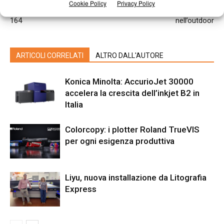
Cookie Policy
Privacy Policy
Debutta la nuova Kba Rapida
Il successo di Fujifilm Uvistar
164
nell’outdoor
ARTICOLI CORRELATI
ALTRO DALL'AUTORE
Konica Minolta: AccurioJet 30000
accelera la crescita dell’inkjet B2 in
Italia
Colorcopy: i plotter Roland TrueVIS
per ogni esigenza produttiva
Liyu, nuova installazione da Litografia
Express