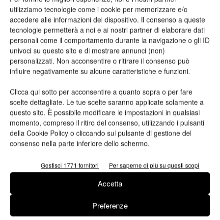
utilizziamo tecnologie come i cookie per memorizzare e/o
accedere alle informazioni del dispositivo. Il consenso a queste
tecnologie permetterà a noi e ai nostri partner di elaborare dati
personali come il comportamento durante la navigazione o gli ID
univoci su questo sito e di mostrare annunci (non)
personalizzati. Non acconsentire o ritirare il consenso può
influire negativamente su alcune caratteristiche e funzioni.
Ho letto e accetto
l'informativa sulla privacy*
Clicca qui sotto per acconsentire a quanto sopra o per fare
scelte dettagliate. Le tue scelte saranno applicate solamente a
questo sito. È possibile modificare le impostazioni in qualsiasi
momento, compreso il ritiro del consenso, utilizzando i pulsanti
della Cookie Policy o cliccando sul pulsante di gestione del
consenso nella parte inferiore dello schermo.
Gestisci 1771 fornitori
Per saperne di più su questi scopi
Accetta
Preferenze
Articolo precedente
Prossimo articolo