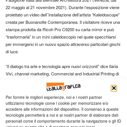
22 maggio al 21 novembre 2021). Durante l’esposizione viene
proiettato un video dell’’installazione dell’artista “Kaleidoscope”
creata per Buonanotte Contemporanea. Il visitatore riceve una
stampa prodotta da Ricoh Pro C9200 su carta mirror e può
“trasformarla” in un mini caleidoscopio nel quale specchiarsi
per immergersi in un nuovo spazio attraverso particolari giochi
di luce.
“Il dialogo tra arte e tecnologia apre nuovi orizzonti” dice Ilaria
Vivi, channel marketing, Commercial and Industrial Printing di
Ricoh Italia: “Con Vincenzo Marsiglia condividiamo tra l’altro
l’attenzione alla sostenibilità e un’intensa ricerca sui supporti.
Le soluzioni Ricoh si distinguono sul mercato anche per la
Per fornire le migliori esperienze, noi e i nostri partner
flessibilità nella gestione dei media che spaziano dalla carta al
utilizziamo tecnologie come i cookie per memorizzare e/o
accedere alle informazioni del dispositivo. Il consenso a queste
vetro, dal legno a materiali plastici, con un’ampia varietà di
tecnologie permetterà a noi e ai nostri partner di elaborare dati
colori che rende possibili gli effetti di luce che caratterizzano le
personali come il comportamento durante la navigazione o gli ID
sue opere”.
univoci su questo sito e di mostrare annunci (non)