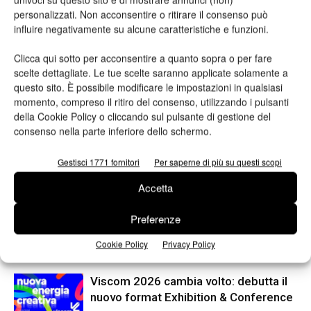
personalizzati. Non acconsentire o ritirare il consenso può
influire negativamente su alcune caratteristiche e funzioni.
Clicca qui sotto per acconsentire a quanto sopra o per fare
scelte dettagliate. Le tue scelte saranno applicate solamente a
questo sito. È possibile modificare le impostazioni in qualsiasi
momento, compreso il ritiro del consenso, utilizzando i pulsanti
della Cookie Policy o cliccando sul pulsante di gestione del
consenso nella parte inferiore dello schermo.
Articolo precedente
Prossimo articolo
Gestisci 1771 fornitori
Per saperne di più su questi scopi
OneMorePack, giovedì 10
Future Factory si conferma
l’evento online di Grafica
live: l’evento si terrà il 15 e 16
Accetta
Metelliana
settembre 2021
Preferenze
Cookie Policy
Privacy Policy
ARTICOLI CORRELATI
ALTRO DALL'AUTORE
Viscom 2026 cambia volto: debutta il
nuovo format Exhibition & Conference