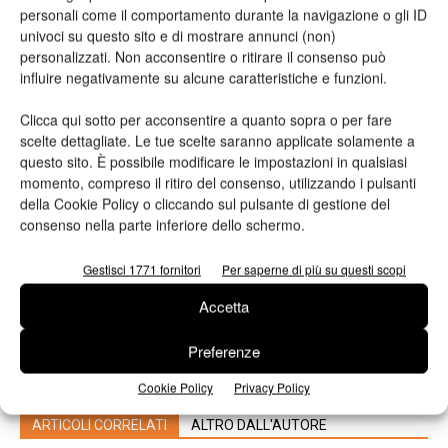
personali come il comportamento durante la navigazione o gli ID
univoci su questo sito e di mostrare annunci (non)
TAG
Gipea
Maserati
personalizzati. Non acconsentire o ritirare il consenso può
influire negativamente su alcune caratteristiche e funzioni.
Clicca qui sotto per acconsentire a quanto sopra o per fare
scelte dettagliate. Le tue scelte saranno applicate solamente a
questo sito. È possibile modificare le impostazioni in qualsiasi
momento, compreso il ritiro del consenso, utilizzando i pulsanti
della Cookie Policy o cliccando sul pulsante di gestione del
consenso nella parte inferiore dello schermo.
Articolo precedente
Prossimo articolo
Gestisci 1771 fornitori
Per saperne di più su questi scopi
Un roadshow in sette tappe
Colorpix sceglie Ricoh Pro
firmato Fedrigoni per la
L4160 per la comunicazione
Accetta
presentazione del nuovo
visiva
catalogo dedicato alle carte
Preferenze
dall’effetto tessuto
Cookie Policy
Privacy Policy
ARTICOLI CORRELATI
ALTRO DALL'AUTORE