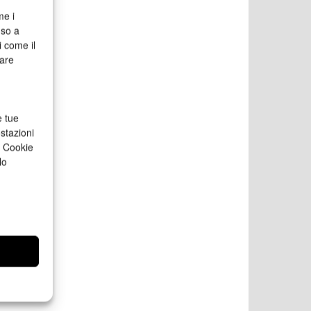
me i
nso a
i come il
rare
e tue
stazioni
a Cookie
lo