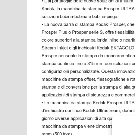
• Dal portafoglio delle nuove soluzioni di finitur
Kodak, la macchina da stampa Prosper ULTRA 5
soluzioni bobina-bobina e bobina-piega.
• La nuova barra di stampa Kodak Prosper, che
Prosper Plus o Prosper serie S, offre flessibilità
colore superiori alla stampa ibrida inline o near
Stream Inkjet e gli inchiostri Kodak EKTACOLO
Prosper consente la stampa da monocromatica
stampa continua fino a 315 mm con soluzioni p
configurazioni personalizzate. Questa innovazio
macchine da stampa offset, flessografiche e rot
stampa e di conversione per la stampa di alta qua
applicazioni di stampa di sicurezza e commerci
• La macchina da stampa Kodak Prosper ULTRA 5
d’inchiostro continuo Kodak Ultrastream, durant
giorno diverse applicazioni di alta qualità. Utili
macchina da stampa viene dimostrata a velocit
mpm (500 fpm).