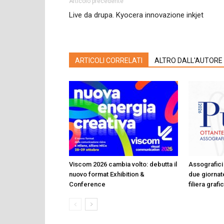
Articolo precedente
Live da drupa. Kyocera innovazione inkjet
ARTICOLI CORRELATI
ALTRO DALL'AUTORE
Viscom 2026 cambia volto: debutta il
Assografici 
nuovo format Exhibition &
due giornate
Conference
filiera graf