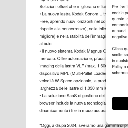
Soluzioni offset che migliorano efficienza, autom
Per forni
cookie p
• La nuova lastra Kodak Sonora Ultra Process Fr
queste te
Free, aprendo nuovi orizzonti nel contrasto dell
comporta
rispetto alla concorrenza), nella tolleranza all’e
annunci (
migliore) e nella stabilità dell’immagine della la
negativa
al buio.
Clicca qu
• Il nuovo sistema Kodak Magnus Q3600 Titan è 
scelte s
mercato. Offre automazione, produttività e affida
in qualsi
imaging della lastra VLF (max. 1.600 x 2.083 mil
Policy o 
schermo
dispositivo MPL (Multi-Pallet Loader) per un mas
velocità W-Speed opzionale, la produttività raggi
larghezza delle lastre di 1.030 mm lungo il tamb
• La soluzione SaaS di gestione dei contenuti 
browser include la nuova tecnologia proprietaria
dinamicamente i file in modo accurato ed efficien
“Oggi, a drupa 2024, sveliamo una gamma di pro