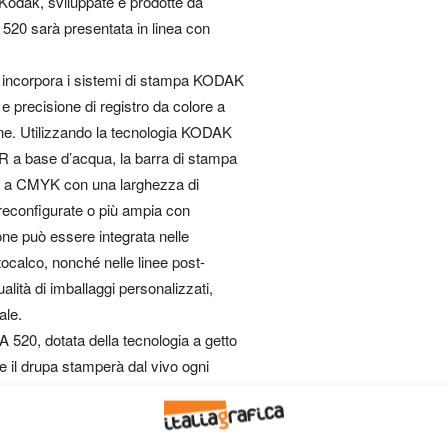
a Kodak, sviluppate e prodotte da
20 sarà presentata in linea con
 incorpora i sistemi di stampa KODAK
 e precisione di registro da colore a
line. Utilizzando la tecnologia KODAK
R a base d’acqua, la barra di stampa
 a CMYK con una larghezza di
reconfigurate o più ampia con
ne può essere integrata nelle
ocalco, nonché nelle linee post-
lità di imballaggi personalizzati,
ale.
20, dotata della tecnologia a getto
e il drupa stamperà dal vivo ogni
zzando gli inchiostri Kodachrome, la
à di produzione massime fino a 152