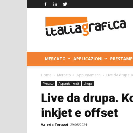
Italia
Grafica
MERCATO
APPLICAZIONI
PRESTAMP
Home
Mercato
Appuntamenti
Live da drupa. K
Mercato
Appuntamenti
drupa
Live da drupa. K
inkjet e offset
Valeria Teruzzi
29/05/2024