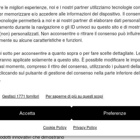
azione e sostenibilità
re le migliori esperienze, noi e i nostri partner utilizziamo tecnologie co
er memorizzare e/o accedere alle informazioni del dispositivo. Il conse
ee è l’apice della tecnologia Process
cnologie permetterà a noi e ai nostri partner di elaborare dati personal
’immagine (fino a 9 volte maggiore
mento durante la navigazione o gli ID univoci su questo sito e di most
sposizione alla luce bianca (5 volte
non) personalizzati. Non acconsentire o ritirare il consenso può influire
stra fino a 6 settimane se conservata
mente su alcune caratteristiche e funzioni.
i sotto per acconsentire a quanto sopra o per fare scelte dettagliate. L
il sistema CTP più versatile sul
aranno applicate solamente a questo sito. È possibile modificare le impo
bilità migliorate per 4-up, 8-up e
asi momento, compreso il ritiro del consenso, utilizzando i pulsanti dell
limetri). Con la configurazione del
cliccando sul pulsante di gestione del consenso nella parte inferiore del
.
simo di 7.500 lastre in linea e la
unge 52,6 lastre all’ora (con una
uro).
Gestisci 1771 fornitori
Per saperne di più su questi scopi
Kodak Prinergy Access 2.0 basata su
 Intelligent Layout che impone
Accetta
Preferenze
te per qualsiasi linea di produzione.
Cookie Policy
Privacy Policy
dotti innovativi che dimostrano