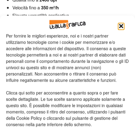
Velocità fino a
350 m²/h
Elevata versatilità applicativa
Queste caratteristiche le rendono particolarmente adatte per
Per fornire le migliori esperienze, noi e i nostri partner
aziende che puntano su produttività e qualità elevata.
utilizziamo tecnologie come i cookie per memorizzare e/o
accedere alle informazioni del dispositivo. Il consenso a queste
Il nuovo quadro normativo rende il 2026 un anno
tecnologie permetterà a noi e ai nostri partner di elaborare dati
personali come il comportamento durante la navigazione o gli ID
particolarmente favorevole per gli investimenti industriali.
univoci su questo sito e di mostrare annunci (non)
L’iperammortamento al 180% consente alle imprese di:
personalizzati. Non acconsentire o ritirare il consenso può
influire negativamente su alcune caratteristiche e funzioni.
Anticipare l’adozione di tecnologie avanzate
Clicca qui sotto per acconsentire a quanto sopra o per fare
Rafforzare la competitività
scelte dettagliate. Le tue scelte saranno applicate solamente a
Ottimizzare i costi fiscali
questo sito. È possibile modificare le impostazioni in qualsiasi
momento, compreso il ritiro del consenso, utilizzando i pulsanti
Per le aziende della stampa digitale e della comunicazione
della Cookie Policy o cliccando sul pulsante di gestione del
consenso nella parte inferiore dello schermo.
visiva, si tratta di un’occasione concreta per modernizzare la
produzione e rispondere alle nuove esigenze del mercato.