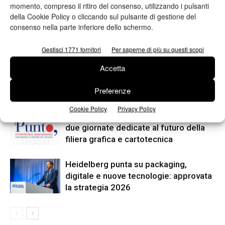
momento, compreso il ritiro del consenso, utilizzando i pulsanti
imprese
della Cookie Policy o cliccando sul pulsante di gestione del
consenso nella parte inferiore dello schermo.
ARTICOLI CORRELATI
ALTRO DALL'AUTORE
Gestisci 1771 fornitori
Per saperne di più su questi scopi
Accetta
Viscom 2026 cambia volto: debutta il
nuovo format Exhibition & Conference
Preferenze
Cookie Policy
Privacy Policy
Assografici celebra 80 anni, a Milano
due giornate dedicate al futuro della
filiera grafica e cartotecnica
Heidelberg punta su packaging,
digitale e nuove tecnologie: approvata
la strategia 2026