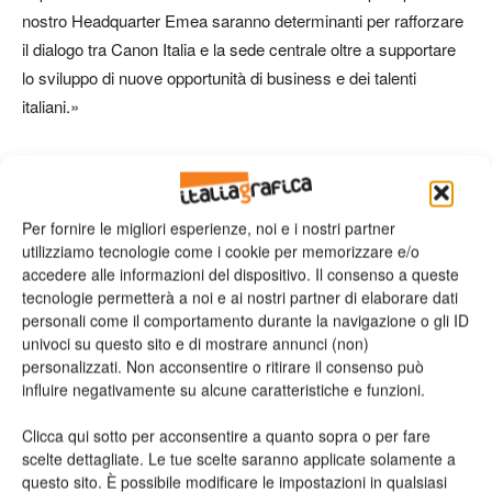
nostro Headquarter Emea saranno determinanti per rafforzare
il dialogo tra Canon Italia e la sede centrale oltre a supportare
lo sviluppo di nuove opportunità di business e dei talenti
italiani.»
TAG
Canon
Massimo Macarti
Per fornire le migliori esperienze, noi e i nostri partner
utilizziamo tecnologie come i cookie per memorizzare e/o
accedere alle informazioni del dispositivo. Il consenso a queste
tecnologie permetterà a noi e ai nostri partner di elaborare dati
personali come il comportamento durante la navigazione o gli ID
univoci su questo sito e di mostrare annunci (non)
personalizzati. Non acconsentire o ritirare il consenso può
influire negativamente su alcune caratteristiche e funzioni.
Articolo precedente
Prossimo articolo
Clicca qui sotto per acconsentire a quanto sopra o per fare
Industria 4.0: un comitato
La naturalezza del legno per i
scelte dettagliate. Le tue scelte saranno applicate solamente a
scientifico studierà scenari,
marchi del lusso: Icma Woods
questo sito. È possibile modificare le impostazioni in qualsiasi
informerà e assisterà le