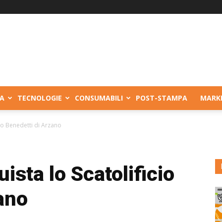
A
TECNOLOGIE
CONSUMABILI
POST-STAMPA
MARK
cio Benedetti di Arzano
ista lo Scatolificio
ano