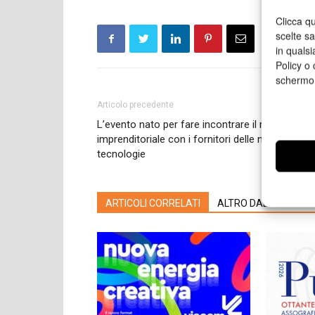
Clicca qu
scelte s
in qualsi
Policy o 
schermo
Articolo precedente
L’evento nato per fare incontrare il mondo
imprenditoriale con i fornitori delle nuove
tecnologie
ARTICOLI CORRELATI
ALTRO DALL'AUTORE