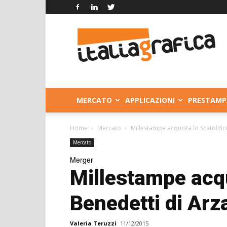
Italia
Grafica
MERCATO
APPLICAZIONI
PRESTAMP
Home
Mercato
Millestampe acquista lo Scatolifi
Mercato
Merger
Millestampe acqu
Benedetti di Arz
Valeria Teruzzi
11/12/2015