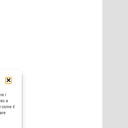
me i
nso a
i come il
rare