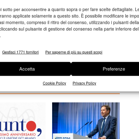
i sotto per acconsentire a quanto sopra o per fare scelte dettagliate. L
aranno applicate solamente a questo sito. È possibile modificare le impo
asi momento, compreso il ritiro del consenso, utilizzando i pulsanti dell
cliccando sul pulsante di gestione del consenso nella parte inferiore del
.
Prossimo articolo
Gestisci 1771 fornitori
Per saperne di più su questi scopi
Il Consiglio Direttivo Acsg per il triennio 2016-
2018
Accetta
Preferenze
Cookie Policy
Privacy Policy