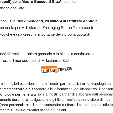
(Napoli) della Mauro Benedetti S.p.A
, azienda
artone ondulato.
 con i suoi
103 dipendenti
,
20 milioni di fatturato annuo
e
rappresenta per Millestampe Packaging S.r.l. un’interessante
ogiche e una crescita importante della propria quota di
rossimi mesi in maniera graduale e la clientela continuerà a
ichiarato il management di Millestampe S.r.l.
kaging S.r.l. si impegnerà ad assicurare
continuità alle
re le migliori esperienze, noi e i nostri partner utilizziamo tecnologie co
er memorizzare e/o accedere alle informazioni del dispositivo. Il conse
cnologie permetterà a noi e ai nostri partner di elaborare dati personal
estampe
packaging
mento durante la navigazione o gli ID univoci su questo sito e di most
non) personalizzati. Non acconsentire o ritirare il consenso può influire
mente su alcune caratteristiche e funzioni.