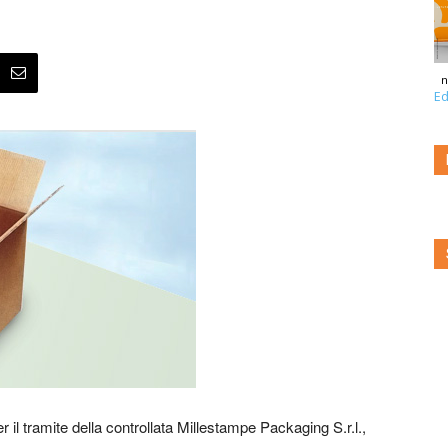
n
Ed
er il tramite della controllata Millestampe Packaging S.r.l.,