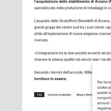
l’acquisizione dello stabilimento di Arzano 
specializzata nella produzione di imballaggi in c
L’acquisto dello Scatolificio Benedetti di Arzano,
grandi gruppi del centro sud tra i suoi clienti, 
sfida all’esplorazione di nuove esigenze merceol
mercato.
«L’integrazione tra le due società avverrà nei p
ricevere la stessa qualità nei servizi resi» ha d
Secondo i termini dell’accordo, Millestampe Pac
forniture in essere.
Per forni
cookie p
queste te
TAG
cartone ondulato
Mauro Benedetti
Mill
comporta
annunci (
negativa