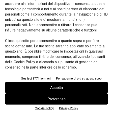
accedere alle informazioni del dispositivo. Il consenso a queste
anche per altre filiere di Confindustria che faticano oggi a
tecnologie permetterà a noi e ai nostri partner di elaborare dati
implementare la riforma Pesenti».
personali come il comportamento durante la navigazione o gli ID
univoci su questo sito e di mostrare annunci (non)
personalizzati. Non acconsentire o ritirare il consenso può
In quanto ad attività strategiche, i primi interessi delle neonata
influire negativamente su alcune caratteristiche e funzioni.
federazione saranno orientati allo sviluppo dell’economia
circolare e all’implementazione presso le aziende del settore
Clicca qui sotto per acconsentire a quanto sopra o per fare
del piano Industria 4.0, per la quale è stato costituito un
scelte dettagliate. Le tue scelte saranno applicate solamente a
comitato scientifico di federazione allo scopo di affiancare le
questo sito. È possibile modificare le impostazioni in qualsiasi
momento, compreso il ritiro del consenso, utilizzando i pulsanti
imprese in questo percorso garantendo omogeneità di
della Cookie Policy o cliccando sul pulsante di gestione del
approccio. Altri temi di interesse saranno le attività per una
consenso nella parte inferiore dello schermo.
riduzione dei costi energetici e per il sostegno strutturale alla
lettura.
Gestisci 1771 fornitori
Per saperne di più su questi scopi
Accetta
All’assemblea hanno preso parte anche
Andrea Alemanno
,
group director di Ipsos public affairs, che ha presentato
Preferenze
un’indagine condotta da Ipsos sui consumi nell’epoca post
Cookie Policy
Privacy Policy
crisi, analizzando gli orientamenti dei consumatori italiani al