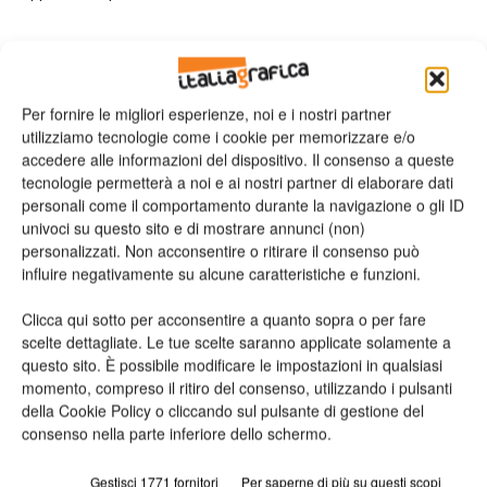
A Viscom il pubblico avrà, inoltre, la possibilità di vedere
all’opera la
stampante per etichette
di OKI. La soluzione a
colori per il labelling, basata su tecnologia OKI toner LED, si
Per fornire le migliori esperienze, noi e i nostri partner
rivolge a stampatori, tipografie e centri copia ma anche al
utilizziamo tecnologie come i cookie per memorizzare e/o
accedere alle informazioni del dispositivo. Il consenso a queste
crescente numero di aziende che hanno bisogno di realizzare
tecnologie permetterà a noi e ai nostri partner di elaborare dati
in-house piccole e micro tirature di etichette di elevata qualità.
personali come il comportamento durante la navigazione o gli ID
univoci su questo sito e di mostrare annunci (non)
«OKI ha colto con tempismo la rapida evoluzione delle piccole
personalizzati. Non acconsentire o ritirare il consenso può
e medie aziende nel settore del retail. – spiega Romano
influire negativamente su alcune caratteristiche e funzioni.
Zanon, general manager south Europe Regional Marketing
Clicca qui sotto per acconsentire a quanto sopra o per fare
OKI Europe (Italia) – La nostra flessibilità e la rapidità nel
scelte dettagliate. Le tue scelte saranno applicate solamente a
rispondere alle richieste del mercato hanno portato OKI ad
questo sito. È possibile modificare le impostazioni in qualsiasi
affiancare alle soluzioni di stampa tradizionali anche dispositivi
momento, compreso il ritiro del consenso, utilizzando i pulsanti
della Cookie Policy o cliccando sul pulsante di gestione del
pensati per
applicazioni più verticali
, intercettando le
consenso nella parte inferiore dello schermo.
necessità di settori specifici, come quello del retail, in cui
aziende come OKI Europe trovano grandi opportunità».
Gestisci 1771 fornitori
Per saperne di più su questi scopi