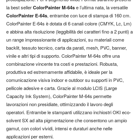
la best seller
ColorPainter M-64s
e l’ultima nata, la versatile
ColorPainter E-64s
, entrambe con luce di stampa di 160 cm.
ColorPainter E-64s è dotata di 6 canali colore (CMYK, Lc, Lm)
e abbina alta risoluzione (leggibilità dei caratteri fino a 2 punti) a
un range impressionante di applicazioni, su materiali come
backlit, tessuto tecnico, carta da parati, mesh, PVC, banner,
vinile e altri tipi di supporto. ColorPainter M-64s offre una
combinazione vincente tra costi e prestazioni. Robusta,
produttiva ed estremamente affidabile, è ideale per la
comunicazione visiva indoor e outdoor su supporti in PVC,
pellicole adesive e carta. Grazie al modulo LCIS (Large
Capacity Ink System), ColorPainter M-64s permette
lavorazioni non presidiate, ottimizzando il lavoro degli
operatori. Entrambe le stampanti utilizzano inchiostri OKI eco-
solvent SX ad alta pigmentazione che consentono un ampio
gamut, con colori vividi, intensi e duraturi anche nelle
applicazioni per esterni.