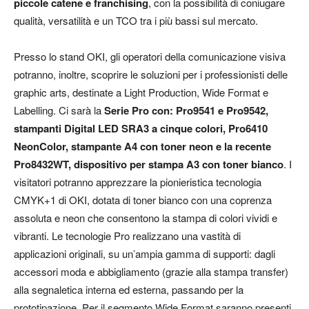
piccole catene e franchising
, con la possibilità di coniugare
qualità, versatilità e un TCO tra i più bassi sul mercato.
Presso lo stand OKI, gli operatori della comunicazione visiva
potranno, inoltre, scoprire le soluzioni per i professionisti delle
graphic arts, destinate a Light Production, Wide Format e
Labelling. Ci sarà la
Serie Pro con: Pro9541 e Pro9542,
stampanti Digital LED SRA3 a cinque colori, Pro6410
NeonColor, stampante A4 con toner neon e la recente
Pro8432WT, dispositivo per stampa A3 con toner bianco
. I
visitatori potranno apprezzare la pionieristica tecnologia
CMYK+1 di OKI, dotata di toner bianco con una coprenza
assoluta e neon che consentono la stampa di colori vividi e
vibranti. Le tecnologie Pro realizzano una vastità di
applicazioni originali, su un’ampia gamma di supporti: dagli
accessori moda e abbigliamento (grazie alla stampa transfer)
alla segnaletica interna ed esterna, passando per la
prototipazione. Per il segmento Wide Format saranno presenti