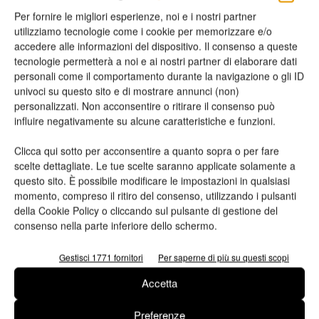
all’estero? Quanto siamo conosciuti e apprezzati per
Per fornire le migliori esperienze, noi e i nostri partner
utilizziamo tecnologie come i cookie per memorizzare e/o
questo aspetto?
accedere alle informazioni del dispositivo. Il consenso a queste
tecnologie permetterà a noi e ai nostri partner di elaborare dati
«Sicuramente siamo molto apprezzati per la fantasia, perché
personali come il comportamento durante la navigazione o gli ID
siamo capaci di risolvere problemi che spesso gli altri non
univoci su questo sito e di mostrare annunci (non)
personalizzati. Non acconsentire o ritirare il consenso può
sono altrettanto rapidi a districare. Mentre, a mio parere, non
influire negativamente su alcune caratteristiche e funzioni.
siamo abbasta conosciuti per quanto riguarda la nostra
capacità di creare anche dell’alta qualità tecnica. Spesso in
Clicca qui sotto per acconsentire a quanto sopra o per fare
questo senso si pensa alla Germania, ma l’Italia non ha nulla
scelte dettagliate. Le tue scelte saranno applicate solamente a
questo sito. È possibile modificare le impostazioni in qualsiasi
da invidiarle sotto il punto di vista della tecnica e della
momento, compreso il ritiro del consenso, utilizzando i pulsanti
costruzione, vuoi dei particolari meccanici, vuoi delle
della Cookie Policy o cliccando sul pulsante di gestione del
macchine – del resto come costruttori di macchine, Ferrari
consenso nella parte inferiore dello schermo.
insegna che siamo al top – e oggi il nostro Paese può davvero
posizionarsi come leader ideale nella tecnologia».
Gestisci 1771 fornitori
Per saperne di più su questi scopi
Accetta
Le ho chiesto del passato, le ho chiesto del presente, le
chiedo quindi del futuro: dove si vede e dove vede Omet
Preferenze