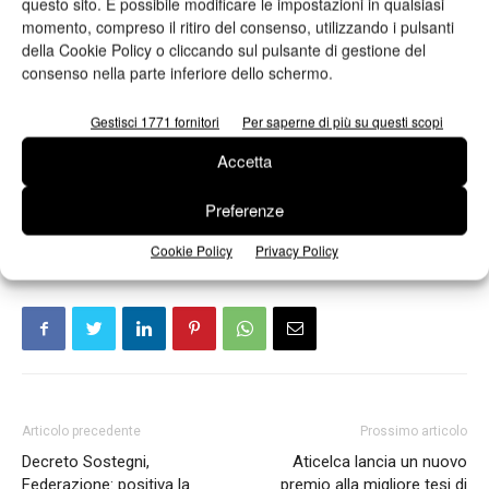
questo sito. È possibile modificare le impostazioni in qualsiasi
perfettamente integrabile con qualsiasi gestionale aziendale,
momento, compreso il ritiro del consenso, utilizzando i pulsanti
genera automaticamente un PDF che include sia il file di
della Cookie Policy o cliccando sul pulsante di gestione del
consenso nella parte inferiore dello schermo.
stampa sia quello di taglio, fornendo così dati già pronti alla
produzione. Il configuratore di Durst Smart Shop assicura
Gestisci 1771 fornitori
Per saperne di più su questi scopi
inoltre la completa elaborazione commerciale degli ordini,
Accetta
inclusa la fatturazione, la gestione delle procedure di
pagamento e delle spedizioni.
Preferenze
Cookie Policy
Privacy Policy
Articolo precedente
Prossimo articolo
Decreto Sostegni,
Aticelca lancia un nuovo
Federazione: positiva la
premio alla migliore tesi di