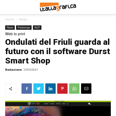
Home
News
News
Prestampa
W2P
Web to print
Ondulati del Friuli guarda al
futuro con il software Durst
Smart Shop
Redazione
25/05/2021