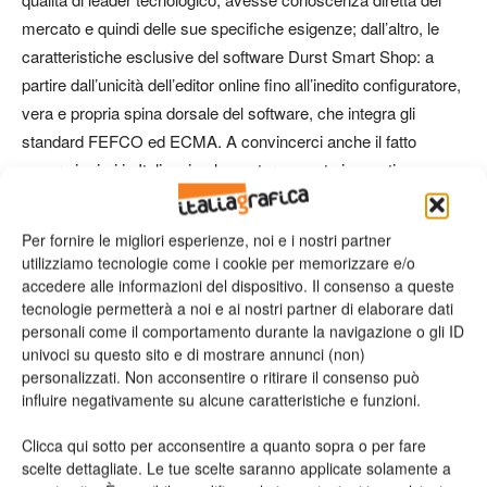
mercato e quindi delle sue specifiche esigenze; dall’altro, le
caratteristiche esclusive del software Durst Smart Shop: a
partire dall’unicità dell’editor online fino all’inedito configuratore,
vera e propria spina dorsale del software, che integra gli
standard FEFCO ed ECMA. A convincerci anche il fatto
essere i primi in Italia a implementare questo innovativo
strumentochiavi in mano”.
Per fornire le migliori esperienze, noi e i nostri partner
Unico software in commercio sviluppato appositamente per il
utilizziamo tecnologie come i cookie per memorizzare e/o
mondo della stampa digitale, Durst Smart Shop è una
accedere alle informazioni del dispositivo. Il consenso a queste
tecnologie permetterà a noi e ai nostri partner di elaborare dati
soluzione all-in-one in grado digitalizzare e automatizzare
personali come il comportamento durante la navigazione o gli ID
l’intero processo di personalizzazione e vendita online, dal
univoci su questo sito e di mostrare annunci (non)
primo contatto con il cliente alla produzione vera e propria.
personalizzati. Non acconsentire o ritirare il consenso può
L’interfaccia è estremamente intuitiva e dispone di un
influire negativamente su alcune caratteristiche e funzioni.
ricchissimo portfolio di grafiche e template che consentono
Clicca qui sotto per acconsentire a quanto sopra o per fare
anche agli utenti meno esperti di realizzare autonomamente
scelte dettagliate. Le tue scelte saranno applicate solamente a
progetti originali dal layout sofisticato. Il software,