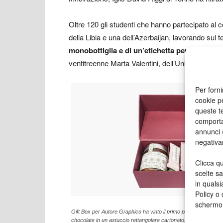
Oltre 120 gli studenti che hanno partecipato al c
della Libia e una dell’Azerbaijan, lavorando sul
monobottiglia e di un’etichetta per il compart
ventitreenne Marta Valentini, dell’Università de
Per forni
cookie p
queste te
comporta
annunci (
negativa
Clicca qu
scelte s
in qualsi
Policy o 
schermo
Gift Box per Autore Graphics ha vinto il primo premio nella cat
chocolate in un astuccio rettangolare cartonato: 940 grammi di 