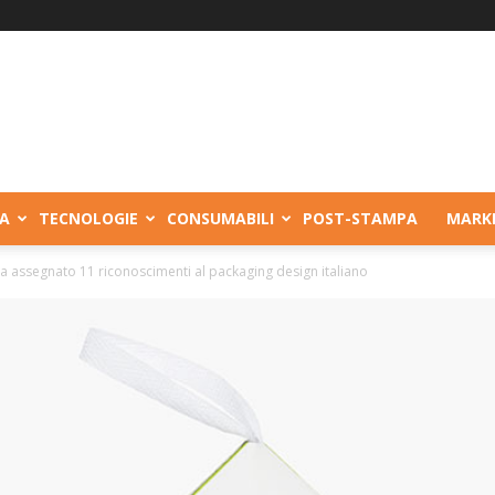
A
TECNOLOGIE
CONSUMABILI
POST-STAMPA
MARK
assegnato 11 riconoscimenti al packaging design italiano