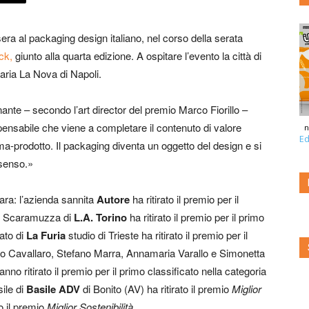
era al packaging design italiano, nel corso della serata
ck,
giunto alla quarta edizione. A ospitare l’evento la città di
ria La Nova di Napoli.
te – secondo l’art director del premio Marco Fiorillo –
spensabile che viene a completare il contenuto di valore
n
Ed
ema-prodotto. Il packaging diventa un oggetto del design e si
 senso.»
gara: l’azienda sannita
Autore
ha ritirato il premio per il
o Scaramuzza di
L.A. Torino
ha ritirato il premio per il primo
ato di
La Furia
studio di Trieste ha ritirato il premio per il
io Cavallaro, Stefano Marra, Annamaria Varallo e Simonetta
nno ritirato il premio per il primo classificato nella categoria
ile di
Basile ADV
di Bonito (AV) ha ritirato il premio
Miglior
to il premio
Miglior Sostenibilità
.