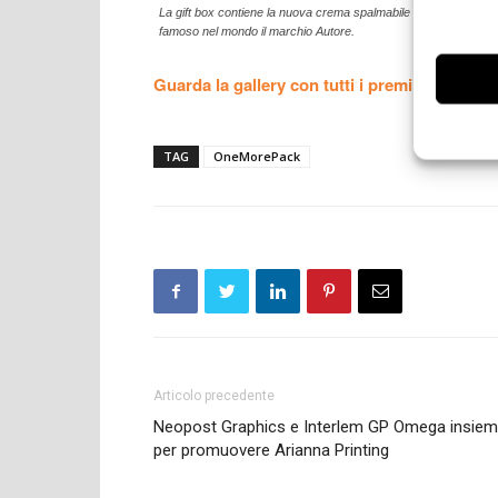
La gift box contiene la nuova crema spalmabile e le barrette ri
famoso nel mondo il marchio Autore.
Guarda la gallery con tutti i premi e i finalisti
TAG
OneMorePack
Articolo precedente
Neopost Graphics e Interlem GP Omega insie
per promuovere Arianna Printing