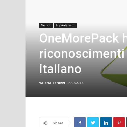
Mercato
Appuntamenti
OneMorePack h
riconoscimenti
italiano
Valeria Teruzzi
14/06/2017
Share