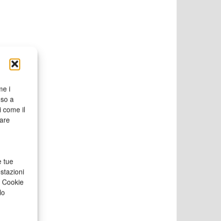
me i
nso a
i come il
rare
e tue
stazioni
a Cookie
lo