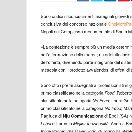
Sono undici i riconoscimenti assegnati giovedì s
conclusiva del concorso nazionale
OneMorePa
Napoli nel Complesso monumentale di Santa Ma
«La confezione è sempre più un media determinan
nell’affermazione della marca; un artefatto indi
dell’offerta, divenendo parte integrante del sist
mescola con il prodotto avvalendosi di effetti di
Sono otto i premi assegnati ai professionisti in 
primo classificato nella categoria
Food
; Robert
classificato nella categoria
No Food
; Laura Gorl
primo classificato nella categoria
No Food
; Mar
Pagliuca di
Nju Comunicazione
di Eboli (SA) ha
Label
e il premio
Miglior funzionalità
; Andrea Bas
Innovazione
; Iglis David Riggi di Torino ha ritira