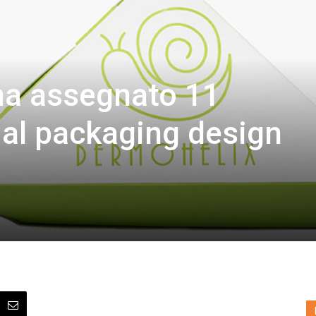
a assegnato 11
 al packaging design