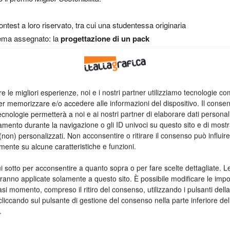
ontest a loro riservato, tra cui una studentessa originaria
 tema assegnato: la
progettazione di un pack
o vitivinicolo
. Ad aggiudicarsi il primo posto la
lla Repubblica di San Marino.
re le migliori esperienze, noi e i nostri partner utilizziamo tecnologie co
er memorizzare e/o accedere alle informazioni del dispositivo. Il conse
cnologie permetterà a noi e ai nostri partner di elaborare dati personal
mento durante la navigazione o gli ID univoci su questo sito e di most
non) personalizzati. Non acconsentire o ritirare il consenso può influire
mente su alcune caratteristiche e funzioni.
i sotto per acconsentire a quanto sopra o per fare scelte dettagliate. L
aranno applicate solamente a questo sito. È possibile modificare le impo
asi momento, compreso il ritiro del consenso, utilizzando i pulsanti dell
cliccando sul pulsante di gestione del consenso nella parte inferiore del
.
egoria food con la tradizione dell’handmade
dolcezza, una armonia deliziosa di gusti.