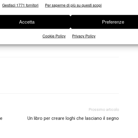
coperte di cioccolato che hanno reso
Gestisci 1771 fornitori
Per saperne di più su questi scopi
Accetta
Preferenze
!
Cookie Policy
Privacy Policy
Prossimo articolo
me
Un libro per creare loghi che lasciano il segno