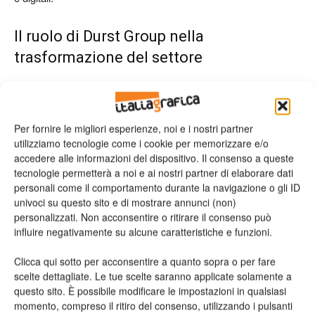
Il ruolo di Durst Group nella
trasformazione del settore
Il partner tecnologico
Durst Group
continua a giocare un ruolo
strategico nell’evoluzione della stampa industriale.
Per fornire le migliori esperienze, noi e i nostri partner
utilizziamo tecnologie come i cookie per memorizzare e/o
L’azienda sviluppa soluzioni inkjet, software e sistemi di
accedere alle informazioni del dispositivo. Il consenso a queste
controllo qualità per diversi segmenti:
tecnologie permetterà a noi e ai nostri partner di elaborare dati
personali come il comportamento durante la navigazione o gli ID
stampa grafica e grande formato
univoci su questo sito e di mostrare annunci (non)
etichette e packaging flessibile
personalizzati. Non acconsentire o ritirare il consenso può
influire negativamente su alcune caratteristiche e funzioni.
stampa industriale e ceramica
soluzioni digitali e AI per imaging e qualità.
Clicca qui sotto per acconsentire a quanto sopra o per fare
scelte dettagliate. Le tue scelte saranno applicate solamente a
Il caso Open Data evidenzia una tendenza chiara: la stampa di
questo sito. È possibile modificare le impostazioni in qualsiasi
momento, compreso il ritiro del consenso, utilizzando i pulsanti
etichette sta accelerando verso modelli produttivi più flessibili,