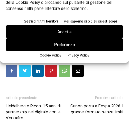
della Cookie Policy o cliccando sul pulsante di gestione del
sostenibili e digitalizzati.
consenso nella parte inferiore dello schermo.
La combinazione tra tecnologia inkjet avanzata, riduzione degli
Gestisci 1771 fornitori
Per saperne di più su questi scopi
scarti e personalizzazione spinta rappresenta oggi uno dei
Accetta
principali driver di competitività nel settore label europeo.
Preferenze
Cookie Policy
Privacy Policy
Articolo precedente
Prossimo articolo
Heidelberg e Ricoh: 15 anni di
Canon porta a Fespa 2026 il
partnership nel digitale con le
grande formato senza limiti
Versafire