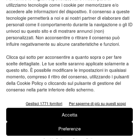
Cambio di organizzazione in
La nuova Textile Collection di
utilizziamo tecnologie come i cookie per memorizzare e/o
Heidelberg Italia
Guandong
accedere alle informazioni del dispositivo. Il consenso a queste
tecnologie permetterà a noi e ai nostri partner di elaborare dati
personali come il comportamento durante la navigazione o gli ID
univoci su questo sito e di mostrare annunci (non)
ARTICOLI CORRELATI
ALTRO DALL'AUTORE
personalizzati. Non acconsentire o ritirare il consenso può
influire negativamente su alcune caratteristiche e funzioni.
Viscom 2026 cambia volto: debutta il
nuovo format Exhibition & Conference
Clicca qui sotto per acconsentire a quanto sopra o per fare
scelte dettagliate. Le tue scelte saranno applicate solamente a
questo sito. È possibile modificare le impostazioni in qualsiasi
momento, compreso il ritiro del consenso, utilizzando i pulsanti
Assografici celebra 80 anni, a Milano
della Cookie Policy o cliccando sul pulsante di gestione del
due giornate dedicate al futuro della
consenso nella parte inferiore dello schermo.
filiera grafica e cartotecnica
Gestisci 1771 fornitori
Per saperne di più su questi scopi
Heidelberg punta su packaging,
Accetta
digitale e nuove tecnologie: approvata
la strategia 2026
Preferenze