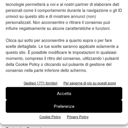
Fadi Hassan
, Research Associate Centre for Economic
tecnologie permetterà a noi e ai nostri partner di elaborare dati
Performance LSE
personali come il comportamento durante la navigazione o gli ID
univoci su questo sito e di mostrare annunci (non)
personalizzati. Non acconsentire o ritirare il consenso può
Carlo Amenta
, Professore Associato di Scienze Economiche,
influire negativamente su alcune caratteristiche e funzioni.
Aziendali e Statistiche, Università di Palermo
Clicca qui sotto per acconsentire a quanto sopra o per fare
scelte dettagliate. Le tue scelte saranno applicate solamente a
Giada Messetti
, sinologa e autrice
questo sito. È possibile modificare le impostazioni in qualsiasi
momento, compreso il ritiro del consenso, utilizzando i pulsanti
Carlo Altomonte
, Professore di Politica Economica Europea,
della Cookie Policy o cliccando sul pulsante di gestione del
Università Bocconi
consenso nella parte inferiore dello schermo.
Gestisci 1771 fornitori
Per saperne di più su questi scopi
Michele Amigoni
, Chief Research, Development & Quality
Officer – ExCo and GLT Member, Barilla Group
Accetta
Preferenze
Rossella Salvatore
, Export Manager Inci.Flex
Cookie Policy
Privacy Policy
Roberta Colotta
, Head of Public Affairs FPE (Flexible