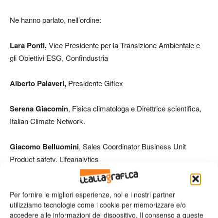
Ne hanno parlato, nell’ordine:
Lara Ponti,
Vice Presidente per la Transizione Ambientale e
gli Obiettivi ESG, Confindustria
Alberto Palaveri,
Presidente Giflex
Serena Giacomin
, Fisica climatologa e Direttrice scientifica,
Italian Climate Network.
Giacomo Belluomini
, Sales Coordinator Business Unit
Product safety, Lifeanalytics
Elisabetta Silvestrini, Business Unit Manager Product Safety,
Per fornire le migliori esperienze, noi e i nostri partner
Lifeanalytics
utilizziamo tecnologie come i cookie per memorizzare e/o
accedere alle informazioni del dispositivo. Il consenso a queste