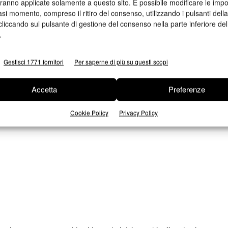
aranno applicate solamente a questo sito. È possibile modificare le impo
mpetenze. Le start-up potranno candidarsi direttamente
asi momento, compreso il ritiro del consenso, utilizzando i pulsanti dell
cliccando sul pulsante di gestione del consenso nella parte inferiore del
.
e creativo dell’evento
Gestisci 1771 fornitori
Per saperne di più su questi scopi
ma il Design Hub, spazio dedicato alle agenzie
Accetta
Preferenze
ata su uno spirito di collaborazione non competitiva, dove le
Cookie Policy
Privacy Policy