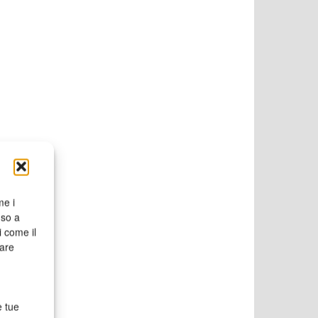
me i
nso a
i come il
rare
e tue