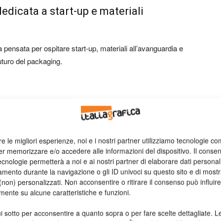
edicata a start-up e materiali
pensata per ospitare start-up, materiali all’avanguardia e
uturo del packaging.
re le migliori esperienze, noi e i nostri partner utilizziamo tecnologie co
er memorizzare e/o accedere alle informazioni del dispositivo. Il conse
cnologie permetterà a noi e ai nostri partner di elaborare dati personal
g
mento durante la navigazione o gli ID univoci su questo sito e di most
non) personalizzati. Non acconsentire o ritirare il consenso può influire
&D
mente su alcune caratteristiche e funzioni.
i sotto per acconsentire a quanto sopra o per fare scelte dettagliate. L
i visibilità per realtà emergenti e come spazio di scouting