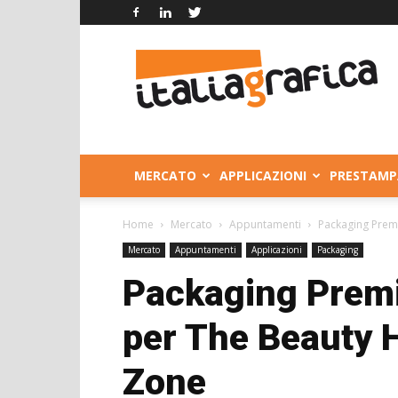
Italia
Grafica
MERCATO
APPLICAZIONI
PRESTAMP
Home
Mercato
Appuntamenti
Packaging Prem
Mercato
Appuntamenti
Applicazioni
Packaging
Packaging Premi
per The Beauty 
Zone