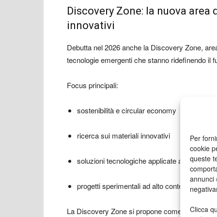
Discovery Zone: la nuova area d
innovativi
Debutta nel 2026 anche la Discovery Zone, area 
tecnologie emergenti che stanno ridefinendo il f
Focus principali:
sostenibilità e circular economy
ricerca sui materiali innovativi
Per forni
cookie p
queste te
soluzioni tecnologiche applicate al packagin
comporta
annunci (
progetti sperimentali ad alto contenuto di R
negativa
Clicca qu
La Discovery Zone si propone come piattaforma d