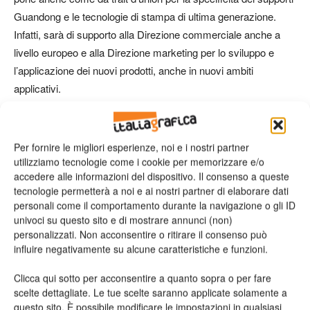
Guandong e le tecnologie di stampa di ultima generazione.
Infatti, sarà di supporto alla Direzione commerciale anche a
livello europeo e alla Direzione marketing per lo sviluppo e
l’applicazione dei nuovi prodotti, anche in nuovi ambiti
applicativi.
TAG
Guandong
Poalo Littamè
Per fornire le migliori esperienze, noi e i nostri partner
utilizziamo tecnologie come i cookie per memorizzare e/o
accedere alle informazioni del dispositivo. Il consenso a queste
tecnologie permetterà a noi e ai nostri partner di elaborare dati
personali come il comportamento durante la navigazione o gli ID
univoci su questo sito e di mostrare annunci (non)
personalizzati. Non acconsentire o ritirare il consenso può
influire negativamente su alcune caratteristiche e funzioni.
Clicca qui sotto per acconsentire a quanto sopra o per fare
Articolo precedente
Prossimo articolo
scelte dettagliate. Le tue scelte saranno applicate solamente a
Nuove modalità espressive
OKI Systems Italia e
questo sito. È possibile modificare le impostazioni in qualsiasi