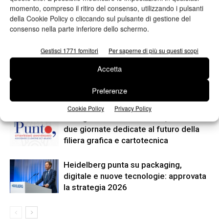
grazie ai cliché a incisione
Copyworld insieme per le arti
momento, compreso il ritiro del consenso, utilizzando i pulsanti
laser di Albertin
grafiche
della Cookie Policy o cliccando sul pulsante di gestione del
consenso nella parte inferiore dello schermo.
ARTICOLI CORRELATI
ALTRO DALL'AUTORE
Gestisci 1771 fornitori
Per saperne di più su questi scopi
Accetta
Viscom 2026 cambia volto: debutta il
nuovo format Exhibition & Conference
Preferenze
Cookie Policy
Privacy Policy
Assografici celebra 80 anni, a Milano
due giornate dedicate al futuro della
filiera grafica e cartotecnica
Heidelberg punta su packaging,
digitale e nuove tecnologie: approvata
la strategia 2026