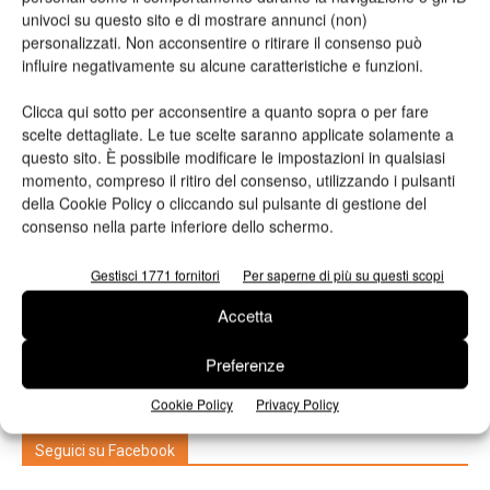
Leggi la rivista
univoci su questo sito e di mostrare annunci (non)
personalizzati. Non acconsentire o ritirare il consenso può
influire negativamente su alcune caratteristiche e funzioni.
Clicca qui sotto per acconsentire a quanto sopra o per fare
scelte dettagliate. Le tue scelte saranno applicate solamente a
questo sito. È possibile modificare le impostazioni in qualsiasi
momento, compreso il ritiro del consenso, utilizzando i pulsanti
della Cookie Policy o cliccando sul pulsante di gestione del
consenso nella parte inferiore dello schermo.
n.2 - Giugno 2026
n.1 - Maggio 2026
n.6 - Dicembre 2025
Gestisci 1771 fornitori
Per saperne di più su questi scopi
Edicola Web
Accetta
Iscriviti alla newsletter
Preferenze
Cookie Policy
Privacy Policy
Seguici su Facebook