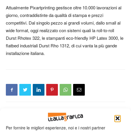
Attualmente Pixartprinting gestisce oltre 10.000 lavorazioni al
giorno, contraddistinte da qualità di stampa e prezzi
competitivi. Dal singolo pezzo ai grandi volumi, dallo small al
wide format, oggi realizzato con sistemi quali la roll-to-roll
Durst Rhotex 322, le stampanti eco-friendly HP Latex 3000, le
flatbed industriali Durst Rho 1312, di cui vanta la più gande
installazione italiana.
Articolo precedente
Prossimo articolo
Le leve di Favini per la
Da Sappi nuova soluzione per
Per fornire le migliori esperienze, noi e i nostri partner