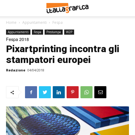
Home
Appuntamenti
Fespa
Appuntamenti
Fespa
Prestampa
W2P
Fespa 2018
Pixartprinting incontra gli
stampatori europei
Redazione
04/04/2018