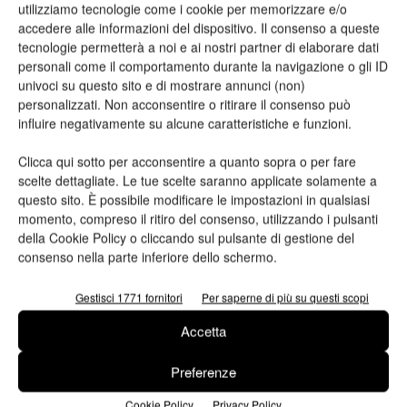
sostenibilità: ricerca e
imballaggi cartacei
utilizziamo tecnologie come i cookie per memorizzare e/o
innovazione
accedere alle informazioni del dispositivo. Il consenso a queste
tecnologie permetterà a noi e ai nostri partner di elaborare dati
personali come il comportamento durante la navigazione o gli ID
univoci su questo sito e di mostrare annunci (non)
ARTICOLI CORRELATI
ALTRO DALL'AUTORE
personalizzati. Non acconsentire o ritirare il consenso può
influire negativamente su alcune caratteristiche e funzioni.
Viscom 2026 cambia volto: debutta il
nuovo format Exhibition & Conference
Clicca qui sotto per acconsentire a quanto sopra o per fare
scelte dettagliate. Le tue scelte saranno applicate solamente a
questo sito. È possibile modificare le impostazioni in qualsiasi
momento, compreso il ritiro del consenso, utilizzando i pulsanti
Assografici celebra 80 anni, a Milano
della Cookie Policy o cliccando sul pulsante di gestione del
due giornate dedicate al futuro della
consenso nella parte inferiore dello schermo.
filiera grafica e cartotecnica
Gestisci 1771 fornitori
Per saperne di più su questi scopi
Heidelberg punta su packaging,
digitale e nuove tecnologie: approvata
Accetta
la strategia 2026
Preferenze
Cookie Policy
Privacy Policy