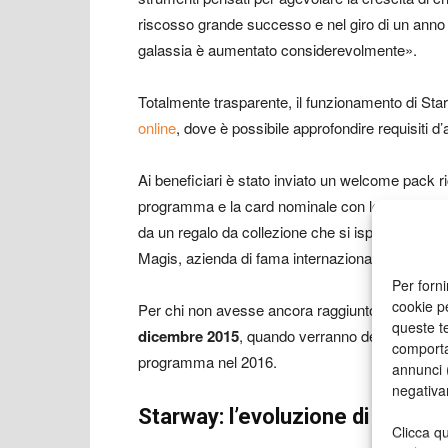
riscosso grande successo e nel giro di un anno i
galassia è aumentato considerevolmente».
Totalmente trasparente, il funzionamento di St
online
, dove è possibile approfondire requisiti d
Ai beneficiari è stato inviato un welcome pack r
programma e la card nominale con le chiavi di a
da un regalo da collezione che si ispira al desig
Magis, azienda di fama internazionale che plasma
Per forni
cookie p
Per chi non avesse ancora raggiunto i requisiti
queste te
dicembre 2015
, quando verranno definiti i nuovi
comporta
programma nel 2016.
annunci (
negativa
Starway: l’evoluzione di una ste
Clicca qu