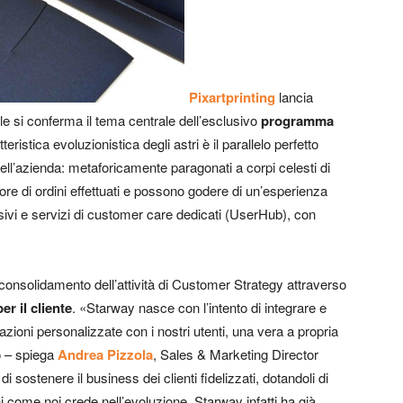
Pixartprinting
lancia
elle si conferma il tema centrale dell’esclusivo
programma
ristica evoluzionistica degli astri è il parallelo perfetto
 dell’azienda: metaforicamente paragonati a corpi celesti di
re di ordini effettuati e possono godere di un’esperienza
usivi e servizi di customer care dedicati (UserHub), con
consolidamento dell’attività di Customer Strategy attraverso
er il cliente
. «Starway nasce con l’intento di integrare e
lazioni personalizzate con i nostri utenti, una vera a propria
o – spiega
Andrea Pizzola
, Sales & Marketing Director
sostenere il business dei clienti fidelizzati, dotandoli di
i come noi crede nell’evoluzione. Starway infatti ha già