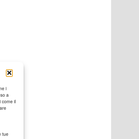
me i
nso a
i come il
rare
e tue