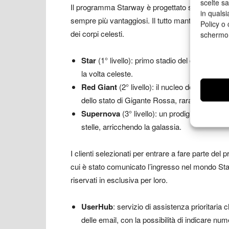
scelte s
Il programma Starway è progettato su tre livelli
in qualsi
sempre più vantaggiosi. Il tutto mantenendo la m
Policy o 
dei corpi celesti.
schermo
Star
(1° livello): primo stadio del cammino d
la volta celeste.
Red Giant
(2° livello): il nucleo della stella
dello stato di Gigante Rossa, rara e di enorm
Supernova
(3° livello): un prodigioso spett
stelle, arricchendo la galassia.
I clienti selezionati per entrare a fare parte d
cui è stato comunicato l’ingresso nel mondo Star
riservati in esclusiva per loro.
UserHub
: servizio di assistenza prioritaria 
delle email, con la possibilità di indicare num