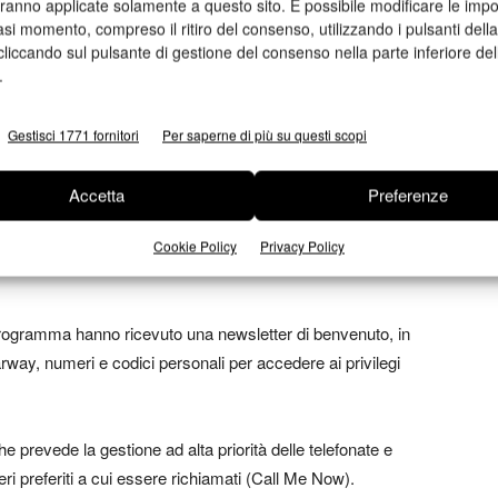
aranno applicate solamente a questo sito. È possibile modificare le impo
 di appartenenza, ognuno con benefit e servizi esclusivi,
asi momento, compreso il ritiro del consenso, utilizzando i pulsanti dell
etafora scelta da Pixartprinting, che ripercorre l’evoluzione
cliccando sul pulsante di gestione del consenso nella parte inferiore del
.
i una stella, un astro che genera grande energia, illuminando
Gestisci 1771 fornitori
Per saperne di più su questi scopi
 si riscalda ed espande la superficie fino al raggiungimento
Accetta
Preferenze
i dimensioni.
acolo, che con la sua luminosità favorisce la nascita di nuove
Cookie Policy
Privacy Policy
el programma hanno ricevuto una newsletter di benvenuto, in
way, numeri e codici personali per accedere ai privilegi
che prevede la gestione ad alta priorità delle telefonate e
eri preferiti a cui essere richiamati (Call Me Now).