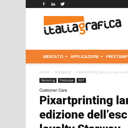
Italia
Grafica
MERCATO
APPLICAZIONI
PRESTAMP
Home
Marketing
Pixartprinting lancia la nuova e
Marketing
Prestampa
W2P
Customer Care
Pixartprinting l
edizione dell’es