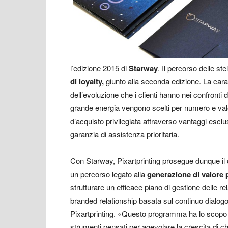
l’edizione 2015 di
Starway
. Il percorso delle st
di loyalty,
giunto alla seconda edizione. La caratte
dell’evoluzione che i clienti hanno nei confronti
grande energia vengono scelti per numero e valo
d’acquisto privilegiata attraverso vantaggi escl
garanzia di assistenza prioritaria.
Con Starway, Pixartprinting prosegue dunque il 
un percorso legato alla
generazione
di valore p
strutturare un efficace piano di gestione delle re
branded relationship basata sul continuo dialog
Pixartprinting. «Questo programma ha lo scopo di 
strumenti pensati per agevolare la crescita di ch