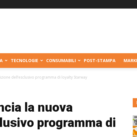
A
TECNOLOGIE
CONSUMABILI
POST-STAMPA
MARK
dizione dell’esclusivo programma di loyalty Starway
ancia la nuova
clusivo programma di