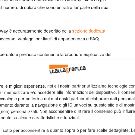
l numero di coloro che sono entrati a far parte della sua
arway è accuratamente descritto nella
sezione dedicata
’accesso, vantaggi per livelli di appartenenza e FAQ.
icercato e prezioso contenente la brochure esplicativa del
ccesso per usufruire dei privilegi esclusivi accompagnato
n. Il prestigioso brand scelto quest’anno da Pixartprinting è
 opere sofisticate, iconiche e affascinanti.
re le migliori esperienze, noi e i nostri partner utilizziamo tecnologie co
er memorizzare e/o accedere alle informazioni del dispositivo. Il conse
 per far parte del mondo Starway l’appuntamento è il
31
cnologie permetterà a noi e ai nostri partner di elaborare dati personal
 ingressi e tutte le riconferme valide per la partecipazione al
mento durante la navigazione o gli ID univoci su questo sito e di most
non) personalizzati. Non acconsentire o ritirare il consenso può influire
mente su alcune caratteristiche e funzioni.
lla
i sotto per acconsentire a quanto sopra o per fare scelte dettagliate. L