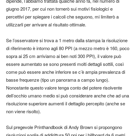
dipende, l’abbiamo trattata qualche anno fa, nel numero di
giugno 2017, per cui non tornerò sui motivi fisiologici e
percettivi per spiegare i calcoli che seguono, mi limiterò a
utilizzarli per arrivare al risultato ottimale.
Se l’osservatore si trova a 1 metro dalla stampa la risoluzione
di riferimento è intorno agli 80 PPI (a mezzo metro è 160, poco
sopra ai 25 cm arriviamo ai ben noti 300 PPI), il valore può
essere aumentato se sono presenti molti dettagli sottili, così
come può essere anche inferiore se c’è ampia prevalenza di
basse frequenze (tipo un panorama a campo lungo).
Nonostante questo valore tenga conto del potere risolvente
dell’occhio umano medio si può considerare anche che ad una
risoluzione superiore aumenti il dettaglio percepito (anche se
non viene risolto).
Sul pregevole Printhandbook di Andy Brown si propongono
risoluzioni soglia di addirittura 50 ppi per i billboard da 6 metri