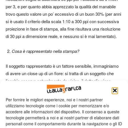
per 3, e per quanto abbia apprezzato la qualità del manabile
trovo questo valore un po’ eccessivo di un buon 30% (per anni
si è usato il criterio della scala 1:10 a 300 ppi con successiva
proiezione in fase di stampa, alla fine risultava una risoluzione
di 30 ppi a dimensione reale, e nessuno si è mai lamentato).
Cosa è rappresentato nella stampa?
Il soggetto rappresentato è un fattore sensibile, immaginiamo
di avere un close up di un fiore: si tratta di un soggetto che
l’occhio osserva naturalmente da vicino, il dettaglio viene
inconsciamente cercato visto che la nostra esperienza
passata è ricca di situazioni in cui abbiamo raccolto
Per fornire le migliori esperienze, noi e i nostri partner
informazioni di dettaglio di un soggetto simile. Più il soggetto
utilizziamo tecnologie come i cookie per memorizzare e/o
ripreso è piccolo nella realtà e maggiore sarà la propensione
accedere alle informazioni del dispositivo. Il consenso a queste
tecnologie permetterà a noi e ai nostri partner di elaborare dati
all’aspettativa di dettaglio.
personali come il comportamento durante la navigazione o gli ID