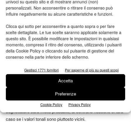
univoci su questo sito e di mostrare annunci (non)
Al contrario un panorama, per quanto anch’esso non privo di
personalizzati. Non acconsentire o ritirare il consenso può
microdettaglio, lo si osserva da distante con il sistema visivo
influire negativamente su alcune caratteristiche e funzioni.
rilassato, quindi la ricerca del dettaglio diventa secondaria.
Clicca qui sotto per acconsentire a quanto sopra o per fare
scelte dettagliate. Le tue scelte saranno applicate solamente a
In base a questi esempi si potrà prediligere un’immagine di
questo sito. È possibile modificare le impostazioni in qualsiasi
partenza con più megapixel, se possibile, oppure un
momento, compreso il ritiro del consenso, utilizzando i pulsanti
trattamento di sharpening (aumento della nitidezza) adatto e
della Cookie Policy o cliccando sul pulsante di gestione del
consenso nella parte inferiore dello schermo.
localizzato.
Gestisci 1771 fornitori
Per saperne di più su questi scopi
Come sono i contrasti? Ci sono simboli grafici noti?
Accetta
È una logica prosecuzione del punto precedente. Se i
Preferenze
microdettagli sono molto contrastati (ad esempio ciocche di
capelli neri su fondo bianco) la percezione di eventuali
Cookie Policy
Privacy Policy
seghettature sarà molto probabile, al contrario nessuno ci farà
caso se i valori tonali sono piuttosto vicini.