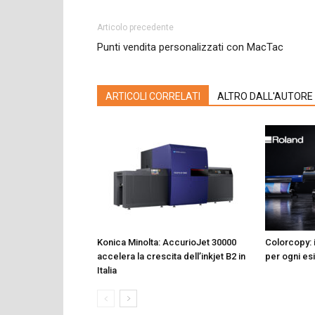
Articolo precedente
Punti vendita personalizzati con MacTac
ARTICOLI CORRELATI
ALTRO DALL'AUTORE
Konica Minolta: AccurioJet 30000
Colorcopy: 
accelera la crescita dell’inkjet B2 in
per ogni es
Italia