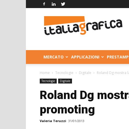
Italia
Grafica
MERCATO
APPLICAZIONI
PRESTAMP
Home
Tecnologie
Digitale
Roland Dg mostra l
Tecnologie
Digitale
Roland Dg mostr
promoting
Valeria Teruzzi
31/01/2013