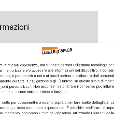
ormazioni
re le migliori esperienze, noi e i nostri partner utilizziamo tecnologie co
er memorizzare e/o accedere alle informazioni del dispositivo. Il conse
cnologie permetterà a noi e ai nostri partner di elaborare dati personal
mento durante la navigazione o gli ID univoci su questo sito e di most
non) personalizzati. Non acconsentire o ritirare il consenso può influire
mente su alcune caratteristiche e funzioni.
i sotto per acconsentire a quanto sopra o per fare scelte dettagliate. L
aranno applicate solamente a questo sito. È possibile modificare le impo
asi momento, compreso il ritiro del consenso, utilizzando i pulsanti dell