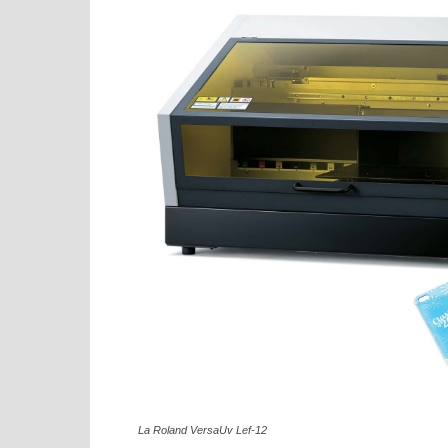
La Roland VersaUv Lef-12