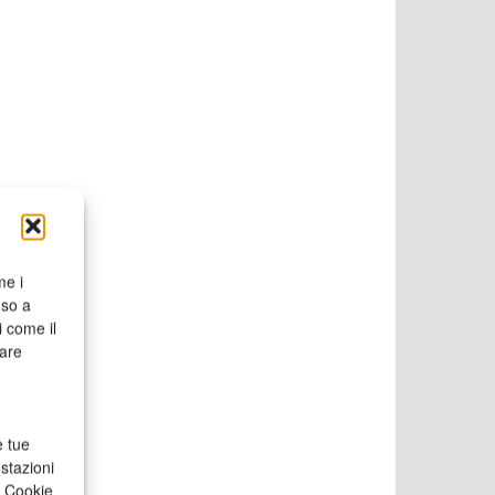
me i
nso a
i come il
rare
e tue
stazioni
a Cookie