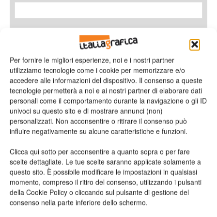
Azienda
Per fornire le migliori esperienze, noi e i nostri partner
utilizziamo tecnologie come i cookie per memorizzare e/o
accedere alle informazioni del dispositivo. Il consenso a queste
tecnologie permetterà a noi e ai nostri partner di elaborare dati
E-mail*
personali come il comportamento durante la navigazione o gli ID
univoci su questo sito e di mostrare annunci (non)
personalizzati. Non acconsentire o ritirare il consenso può
influire negativamente su alcune caratteristiche e funzioni.
Telefono
Clicca qui sotto per acconsentire a quanto sopra o per fare
scelte dettagliate. Le tue scelte saranno applicate solamente a
questo sito. È possibile modificare le impostazioni in qualsiasi
momento, compreso il ritiro del consenso, utilizzando i pulsanti
della Cookie Policy o cliccando sul pulsante di gestione del
Oggetto
consenso nella parte inferiore dello schermo.