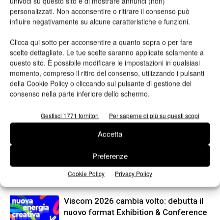
univoci su questo sito e di mostrare annunci (non)
TAG
e-commerce
Edigit
personalizzati. Non acconsentire o ritirare il consenso può
influire negativamente su alcune caratteristiche e funzioni.
Clicca qui sotto per acconsentire a quanto sopra o per fare
scelte dettagliate. Le tue scelte saranno applicate solamente a
questo sito. È possibile modificare le impostazioni in qualsiasi
momento, compreso il ritiro del consenso, utilizzando i pulsanti
della Cookie Policy o cliccando sul pulsante di gestione del
consenso nella parte inferiore dello schermo.
Articolo precedente
Prossimo articolo
Gestisci 1771 fornitori
Per saperne di più su questi scopi
Stephan Doppelhammer è
Errata corrige relativa al n.1,
stato nomianto Direttore di
febbraio. Gruppo Pozzoni
Accetta
mercato per il packaging
Preferenze
Cookie Policy
Privacy Policy
ARTICOLI CORRELATI
ALTRO DALL'AUTORE
Viscom 2026 cambia volto: debutta il
nuovo format Exhibition & Conference