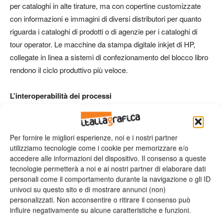
per cataloghi in alte tirature, ma con copertine customizzate
con informazioni e immagini di diversi distributori per quanto
riguarda i cataloghi di prodotti o di agenzie per i cataloghi di
tour operator. Le macchine da stampa digitale inkjet di HP,
collegate in linea a sistemi di confezionamento del blocco libro
rendono il ciclo produttivo più veloce.
L’interoperabilità dei processi
Un altro tema che vale la pena di indagare per approfondire
riguarda come si approccia il tema della interoperabilità dei
Per fornire le migliori esperienze, noi e i nostri partner
processi.
È possibile praticamente avere
processi allineati
utilizziamo tecnologie come i cookie per memorizzare e/o
accedere alle informazioni del dispositivo. Il consenso a queste
sugli stessi standard e ripetibili
in ogni momento?
Da
tecnologie permetterà a noi e ai nostri partner di elaborare dati
quello che emerge è necessario distinguere tra produzioni di
personali come il comportamento durante la navigazione o gli ID
qualità standard come potrebbero essere opere editoriali,
univoci su questo sito e di mostrare annunci (non)
come ci dice Rotolito, laddove per esigenze del cliente, la
personalizzati. Non acconsentire o ritirare il consenso può
influire negativamente su alcune caratteristiche e funzioni.
tiratura in offset richiede di essere ristampata in digitale. Dato