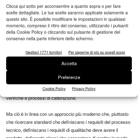
che molti editori tendono a eliminare le giacenze per ridurre i
Clicca qui sotto per acconsentire a quanto sopra o per fare
costi di stoccaggio e di obsolescenza che incidono molto sul
scelte dettagliate. Le tue scelte saranno applicate solamente a
costo di ogni libro, vanno gestite scorte e giacenze con copie
questo sito. È possibile modificare le impostazioni in qualsiasi
momento, compreso il ritiro del consenso, utilizzando i pulsanti
stampate in digitale.
della Cookie Policy o cliccando sul pulsante di gestione del
consenso nella parte inferiore dello schermo.
Differente il caso di produzioni di qualità molto elevata, come
sostiene Lazzati Industria Grafica, dove per raggiungere gli
Gestisci 1771 fornitori
Per saperne di più su questi scopi
standard richiesti è necessario ricorrere a calibrazioni e
Accetta
caratterizzazioni specifiche sul singolo lavoro, manutenzioni
puntuali e spesso anche a prove preliminari. Qui l’allineamento
Preferenze
con i processi tradizionali, è attività più delicata, che non può
Cookie Policy
Privacy Policy
essere ottenuta senza una cura particolare per manutenzione,
verifiche e processi di calibrazione.
Ma ciò è in linea con un approccio più moderno che, piuttosto
che ricercare standard che definiscano i requisiti del processo
tecnico, definiscano i
requisiti di qualità
che deve avere il
prodotto, definendo classi che consentano di gestire in modo