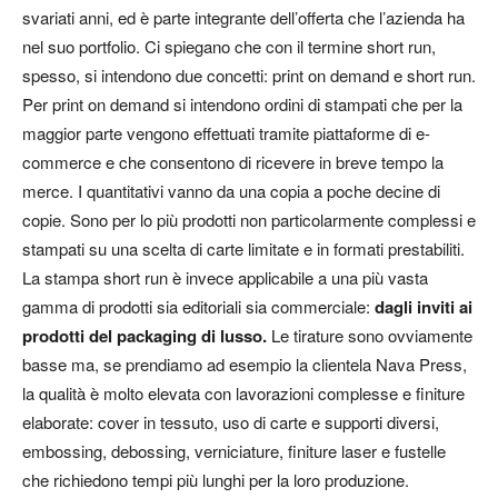
svariati anni, ed è parte integrante dell’offerta che l’azienda ha
nel suo portfolio. Ci spiegano che con il termine short run,
spesso, si intendono due concetti: print on demand e short run.
Per
print on demand
si intendono ordini di stampati che per la
maggior parte vengono effettuati tramite piattaforme di e-
commerce e che consentono di ricevere in breve tempo la
merce. I quantitativi vanno da una copia a poche decine di
copie. Sono per lo più prodotti non particolarmente complessi e
stampati su una scelta di carte limitate e in formati prestabiliti.
La stampa
short run
è invece applicabile a una più vasta
gamma di prodotti sia editoriali sia commerciale:
dagli inviti ai
prodotti del packaging di lusso.
Le tirature sono ovviamente
basse ma, se prendiamo ad esempio la clientela Nava Press,
la qualità è molto elevata con lavorazioni complesse e finiture
elaborate: cover in tessuto, uso di carte e supporti diversi,
embossing, debossing, verniciature, finiture laser e fustelle
che richiedono tempi più lunghi per la loro produzione.