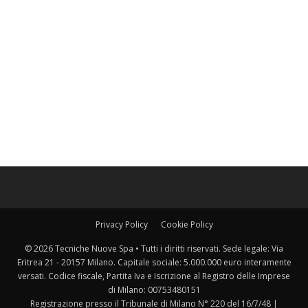
Privacy Policy
Cookie Policy
© 2026 Tecniche Nuove Spa • Tutti i diritti riservati. Sede legale: Via
Eritrea 21 - 20157 Milano. Capitale sociale: 5.000.000 euro interamente
versati. Codice fiscale, Partita Iva e Iscrizione al Registro delle Imprese
di Milano: 00753480151
Registrazione presso il Tribunale di Milano N° 220 del 16/7/48 |