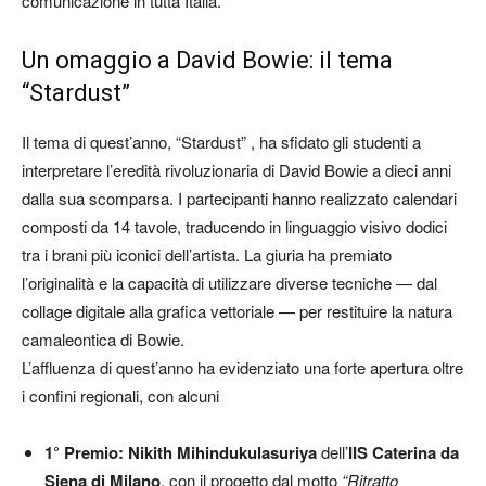
comunicazione in tutta Italia.
Un omaggio a David Bowie: il tema
“Stardust”
Il tema di quest’anno, “Stardust” , ha sfidato gli studenti a
interpretare l’eredità rivoluzionaria di David Bowie a dieci anni
dalla sua scomparsa. I partecipanti hanno realizzato calendari
composti da 14 tavole, traducendo in linguaggio visivo dodici
tra i brani più iconici dell’artista. La giuria ha premiato
l’originalità e la capacità di utilizzare diverse tecniche — dal
collage digitale alla grafica vettoriale — per restituire la natura
camaleontica di Bowie.
L’affluenza di quest’anno ha evidenziato una forte apertura oltre
i confini regionali, con alcuni
1° Premio:
Nikith Mihindukulasuriya
dell’
IIS Caterina da
Siena di Milano
, con il progetto dal motto
“Ritratto