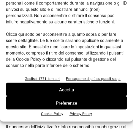
personali come il comportamento durante la navigazione o gli ID
Brianza, Lissone e Rho, sottolineando l’alto livello qualitativo
univoci su questo sito e di mostrare annunci (non)
della formazione grafica italiana.
personalizzati. Non acconsentire o ritirare il consenso può
influire negativamente su alcune caratteristiche e funzioni.
Una missione che continua da 81 anni
Clicca qui sotto per acconsentire a quanto sopra o per fare
scelte dettagliate. Le tue scelte saranno applicate solamente a
Durante la cerimonia, arricchita dai ricordi della famiglia Dradi,
questo sito. È possibile modificare le impostazioni in qualsiasi
è emerso con forza l’impegno di ACSG — che nel 2026
momento, compreso il ritiro del consenso, utilizzando i pulsanti
celebra 81 anni di storia — nel creare un ponte tra scuola e
della Cookie Policy o cliccando sul pulsante di gestione del
mondo del lavoro.
consenso nella parte inferiore dello schermo.
Gestisci 1771 fornitori
Per saperne di più su questi scopi
“Il nostro obiettivo è promuovere la crescita culturale e
tecnica,” ha ricordato l’Associazione. “Vedere l’entusiasmo di
Accetta
scuole arrivate da così lontano ci sprona a investire sempre di
Preferenze
più sui giovani talenti come futuri professionisti della
comunicazione”.
Cookie Policy
Privacy Policy
Il successo dell’iniziativa è stato reso possibile anche grazie al