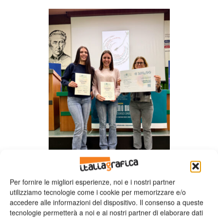
Per fornire le migliori esperienze, noi e i nostri partner
Sono stati inoltre conferiti numerosi premi di segnalazione a
utilizziamo tecnologie come i cookie per memorizzare e/o
studenti provenienti da Città di Castello (IT Franchetti –
accedere alle informazioni del dispositivo. Il consenso a queste
Salviani), Palermo (IIS Ragusa Kiyohara Parlatore), Besana
tecnologie permetterà a noi e ai nostri partner di elaborare dati